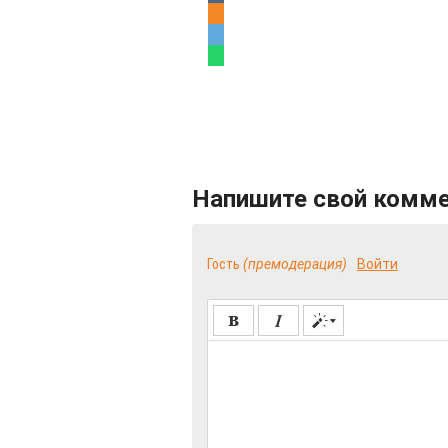
Напишите свой комм
Гость
(премодерация)
Войти