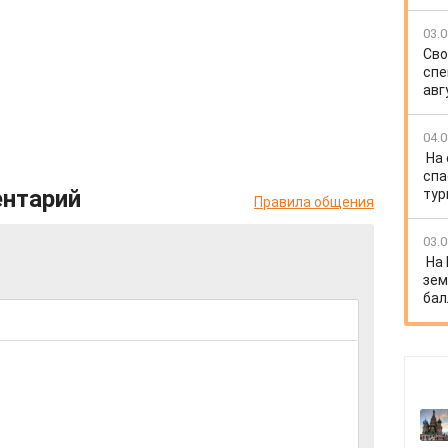
03.0
Сво
спе
авг
04.0
На
спа
ентарий
тур
Правила общения
03.0
На
зем
бал