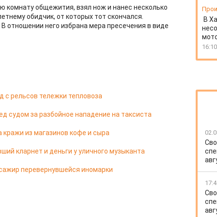
ою комнату общежития, взял нож и нанес несколько
Прои
летнему обидчик, от которых тот скончался.
В Х
В отношении него избрана мера пресечения в виде
несо
мото
16:10
д с рельсов тележки тепловоза
д судом за разбойное нападение на таксиста
 кражи из магазинов кофе и сыра
02.0
Сво
ший кларнет и деньги у уличного музыканта
спе
авг
ссажир перевернувшейся иномарки
17:4
Сво
спе
авг