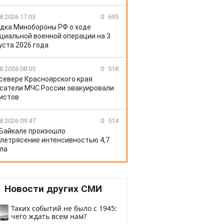
8.2026 17:03
0
695
дка Минобороны РФ о ходе
циальной военной операции на 3
уста 2026 года
8.2026 08:05
0
518
 севере Красноярского края
сатели МЧС России эвакуировали
истов
8.2026 09:47
0
514
 Байкале произошло
летрясение интенсивностью 4,7
ла
Новости других СМИ
Таких событий не было с 1945:
чего ждать всем нам?