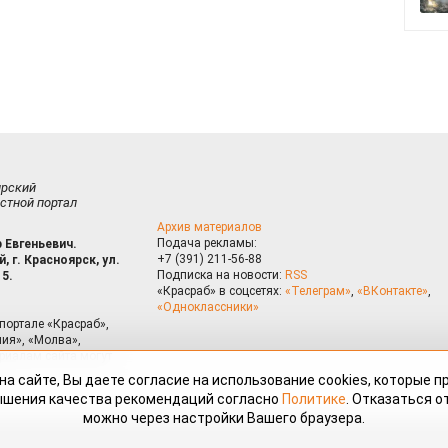
ирский
стной портал
Архив материалов
Подача рекламы:
 Евгеньевич.
+7 (391) 211-56-88
, г. Красноярск, ул.
Подписка на новости:
RSS
15.
«Красраб» в соцсетях:
«Телеграм»
,
«ВКонтакте»
,
«Одноклассники»
портале «Красраб»,
ия», «Молва»,
риалам сайта могут
на сайте, Вы даете согласие на использование cookies, которые 
ышения качества рекомендаций согласно
Политике
. Отказаться от
можно через настройки Вашего браузера.