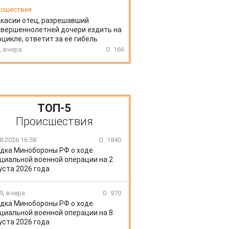
сшествия
акасии отец, разрешавший
вершеннолетней дочери ездить на
цикле, ответит за её гибель
, вчера
0
166
ТОП-5
Происшествия
8.2026 16:58
0
1840
дка Минобороны РФ о ходе
циальной военной операции на 2
уста 2026 года
9, вчера
0
970
дка Минобороны РФ о ходе
циальной военной операции на 8
уста 2026 года