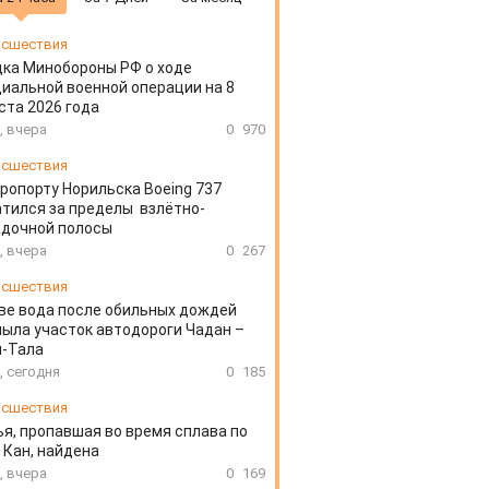
сшествия
ка Минобороны РФ о ходе
иальной военной операции на 8
ста 2026 года
, вчера
0
970
сшествия
эропорту Норильска Boeing 737
тился за пределы взлётно-
адочной полосы
, вчера
0
267
сшествия
ве вода после обильных дождей
ыла участок автодороги Чадан –
н-Тала
, сегодня
0
185
сшествия
я, пропавшая во время сплава по
 Кан, найдена
, вчера
0
169