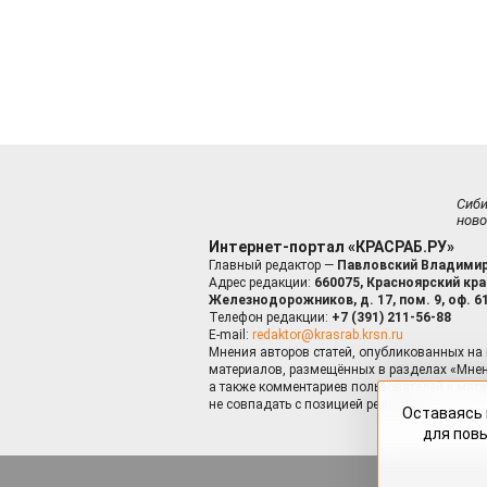
Сиб
ново
Интернет-портал «КРАСРАБ.РУ»
Главный редактор —
Павловский Владимир
Адрес редакции:
660075, Красноярский край
Железнодорожников, д. 17, пом. 9, оф. 6
Телефон редакции:
+7 (391) 211-56-88
E-mail:
redaktor@krasrab.krsn.ru
Мнения авторов статей, опубликованных на 
материалов, размещённых в разделах «Мнен
а также комментариев пользователей к мате
не совпадать с позицией редакции.
Оставаясь 
для пов