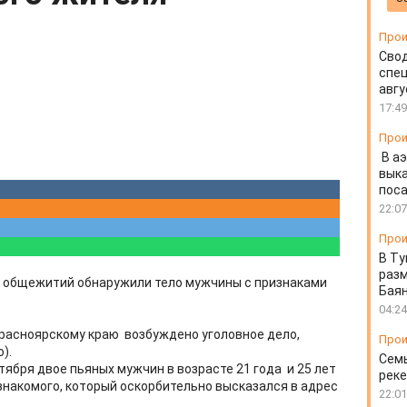
Прои
Свод
спец
авгу
17:49
Прои
В а
выка
пос
22:07
Прои
В Ту
разм
из общежитий обнаружили тело мужчины с признаками
Бая
04:24
Красноярскому краю возбуждено уголовное дело,
Прои
).
Семь
тября двое пьяных мужчин в возрасте 21 года и 25 лет
реке
знакомого, который оскорбительно высказался в адрес
22:01