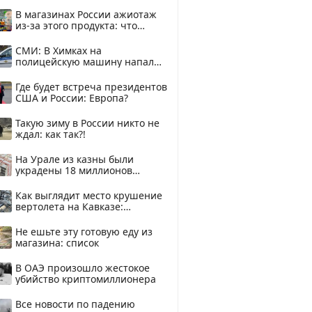
В магазинах России ажиотаж
из-за этого продукта: что
купить?
СМИ: В Химках на
полицейскую машину напали
и подожгли.
Где будет встреча президентов
США и России: Европа?
Такую зиму в России никто не
ждал: как так?!
На Урале из казны были
украдены 18 миллионов
рублей
Как выглядит место крушение
вертолета на Кавказе:
смотреть
Не ешьте эту готовую еду из
магазина: список
В ОАЭ произошло жестокое
убийство криптомиллионера
Все новости по падению