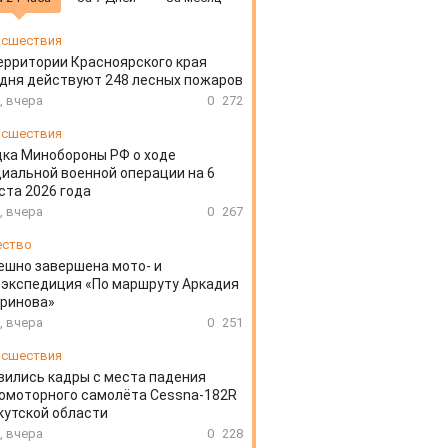
сшествия
ерритории Красноярского края
дня действуют 248 лесных пожаров
, вчера
0
272
сшествия
ка Минобороны РФ о ходе
иальной военной операции на 6
ста 2026 года
, вчера
0
267
ество
ешно завершена мото- и
экспедиция «По маршруту Аркадия
аринова»
, вчера
0
251
сшествия
вились кадры с места падения
омоторного самолёта Cessna-182R
кутской области
, вчера
0
228