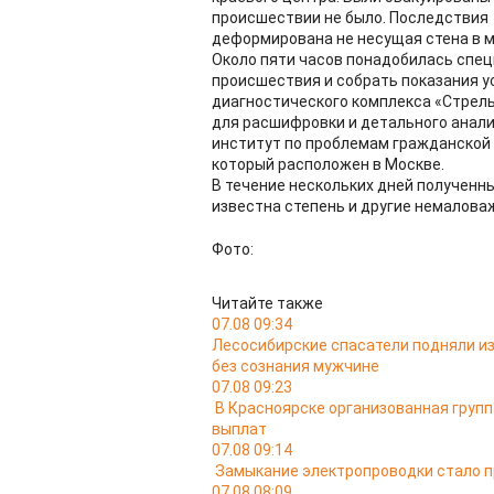
происшествии не было. Последствия х
деформирована не несущая стена в 
Около пяти часов понадобилась спе
происшествия и собрать показания 
диагностического комплекса «Стрел
для расшифровки и детального анал
институт по проблемам гражданской
который расположен в Москве.
В течение нескольких дней полученн
известна степень и другие немалов
Фото:
Читайте также
07.08 09:34
Лесосибирские спасатели подняли из
без сознания мужчине
07.08 09:23
В Красноярске организованная груп
выплат
07.08 09:14
Замыкание электропроводки стало п
07.08 08:09