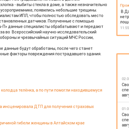
лопка - выбиты стекла в доме, а также незначительно
Прои
мусороприемнике, появились небольшие трещины.
В Д
циалистам ИПЛ, чтобы полностью обследовать место
нет
установленных датчиков. Полученные с помощью
лоща
ы-П» данные специалисты обрабатывают и передают
11:55
иза во Всероссийский научно-исследовательский
 обороны и чрезвычайных ситуаций МЧС России,
ые данные будут обработаны, после чего станет
ажные факторы повреждения пострадавшего здания.
02.0
Сво
спе
 колодца телёнка, а по пути помогли находившемуся
авг
па инсценировала ДТП для получения страховых
01.0
Сво
спе
ричиной гибели женщины в Алтайском крае
авг