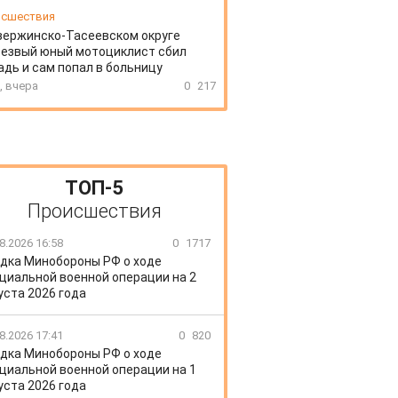
сшествия
зержинско-Тасеевском округе
резвый юный мотоциклист сбил
дь и сам попал в больницу
, вчера
0
217
ТОП-5
Происшествия
8.2026 16:58
0
1717
дка Минобороны РФ о ходе
циальной военной операции на 2
уста 2026 года
8.2026 17:41
0
820
дка Минобороны РФ о ходе
циальной военной операции на 1
уста 2026 года