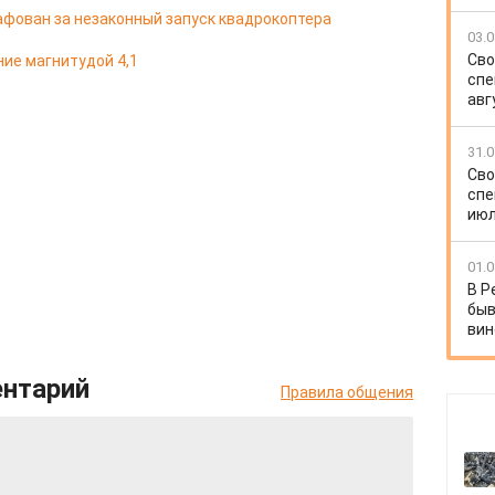
фован за незаконный запуск квадрокоптера
03.0
Сво
ие магнитудой 4,1
спе
авг
31.0
Сво
спе
июл
01.0
В Р
быв
вин
ентарий
Правила общения