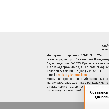
Сиб
ново
Интернет-портал «КРАСРАБ.РУ»
Главный редактор —
Павловский Владимир
Адрес редакции:
660075, Красноярский край
Железнодорожников, д. 17, пом. 9, оф. 6
Телефон редакции:
+7 (391) 211-56-88
E-mail:
redaktor@krasrab.krsn.ru
Мнения авторов статей, опубликованных на 
материалов, размещённых в разделах «Мнен
а также комментариев пользователей к мате
не совпадать с позицией редакции.
Оставаясь 
для пов