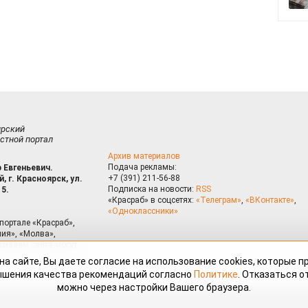
ирский
стной портал
Архив материалов
Подача рекламы:
 Евгеньевич.
+7 (391) 211-56-88
, г. Красноярск, ул.
Подписка на новости:
RSS
15.
«Красраб» в соцсетях:
«Телеграм»
,
«ВКонтакте»
,
«Одноклассники»
портале «Красраб»,
ия», «Молва»,
риалам сайта могут
на сайте, Вы даете согласие на использование cookies, которые 
ышения качества рекомендаций согласно
Политике
. Отказаться от
можно через настройки Вашего браузера.