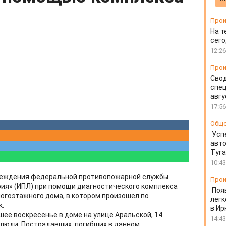
Прои
На т
сего
12:26
Прои
Свод
спец
авгу
17:56
Общ
Усп
авто
Туг
10:43
чреждения федеральной противопожарной службы
Прои
ия» (ИПЛ) при помощи диагностического комплекса
Поя
огоэтажного дома, в котором произошел по
легк
к.
в Ир
шее воскресенье в доме на улице Аральской, 14
14:43
 люди. Пострадавших, погибших в данном