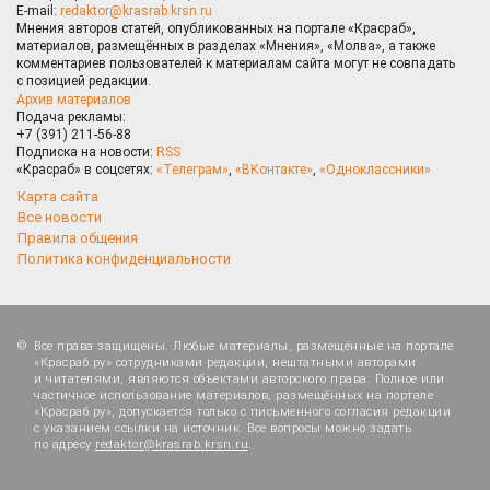
E-mail:
redaktor@krasrab.krsn.ru
Мнения авторов статей, опубликованных на портале «Красраб»,
материалов, размещённых в разделах «Мнения», «Молва», а также
комментариев пользователей к материалам сайта могут не совпадать
с позицией редакции.
Архив материалов
Подача рекламы:
+7 (391) 211-56-88
Подписка на новости:
RSS
«Красраб» в соцсетях:
«Телеграм»
,
«ВКонтакте»
,
«Одноклассники»
Карта сайта
Все новости
Правила общения
Политика конфиденциальности
Все права защищены. Любые материалы, размещённые на портале
«Красраб.ру» сотрудниками редакции, нештатными авторами
и читателями, являются объектами авторского права. Полное или
частичное использование материалов, размещённых на портале
«Красраб.ру», допускается только с письменного согласия редакции
с указанием ссылки на источник. Все вопросы можно задать
по адресу
redaktor@krasrab.krsn.ru
.