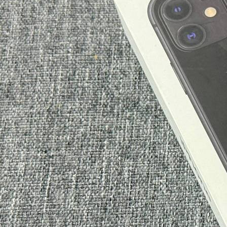
Происшествия
08.01.2026 15:20
376
Фото:
ГУ МВД России по Красноярскому краю
В июле в дежурную часть полиции обратился 18-летний
житель краевого центра с заявлением о том, что у него
похитили сотовый телефон стоимостью 10 тысяч рублей.
Сотрудники ОВД выяснили, что парень оставил телефон
между сидениями в автобусе, а затем вышел на своей
остановке.