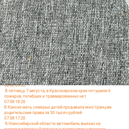
Полицейские установили, что 18-летний кондуктор увидел
оставленный телефон и решил забрать его себе. При
проведении оперативных мероприятий его задержали.
Похищенный гаджет был изъят.
В отношении кондуктора было возбуждено уголовное дело.
Сотрудники полиции вернули потерпевшему похищенное.
Читайте также
08.08 11:40
Житель Абакана за убийство двух лосих получил 3 года
условно и штраф 800 тысяч рублей
08.08 10:42
Спасатели ищут на реке Кан пропавших накануне мужчину,
женщину и ребёнка
08.08 09:38
В пятницу, 7 августа, в Красноярском крае потушили 6
пожаров, погибших и травмированных нет
07.08 18:20
В Канске мать семерых детей продавала иностранцам
родительские права за 30 тысяч рублей
07.08 17:20
В Новосибирской области автомобиль выехал на