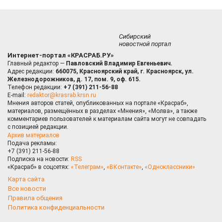
Сибирский
новостной портал
Интернет-портал «КРАСРАБ.РУ»
Главный редактор —
Павловский Владимир Евгеньевич.
Адрес редакции:
660075, Красноярский край, г. Красноярск, ул.
Железнодорожников, д. 17, пом. 9, оф. 615.
Телефон редакции:
+7 (391) 211-56-88
E-mail:
redaktor@krasrab.krsn.ru
Мнения авторов статей, опубликованных на портале «Красраб»,
материалов, размещённых в разделах «Мнения», «Молва», а также
комментариев пользователей к материалам сайта могут не совпадать
с позицией редакции.
Архив материалов
Подача рекламы:
+7 (391) 211-56-88
Подписка на новости:
RSS
«Красраб» в соцсетях:
«Телеграм»
,
«ВКонтакте»
,
«Одноклассники»
Карта сайта
Все новости
Правила общения
Политика конфиденциальности