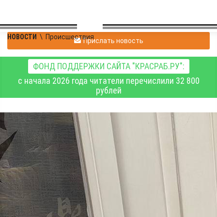
НОВОСТИ
\
Происшествия
Прислать новость
ФОНД ПОДДЕРЖКИ САЙТА "КРАСРАБ.РУ":
с начала 2026 года читатели перечислили 32 800
рублей
В Новосибирске собака
включила конфорки, и
стоявший на плите
баллончик взорвался