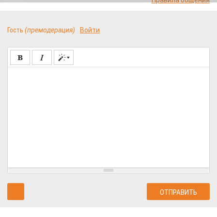
Правила общения
Гость
(премодерация)
Войти