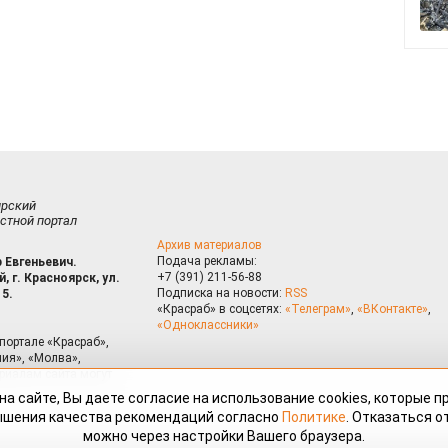
ирский
стной портал
Архив материалов
Подача рекламы:
 Евгеньевич.
+7 (391) 211-56-88
, г. Красноярск, ул.
Подписка на новости:
RSS
15.
«Красраб» в соцсетях:
«Телеграм»
,
«ВКонтакте»
,
«Одноклассники»
портале «Красраб»,
ия», «Молва»,
риалам сайта могут
на сайте, Вы даете согласие на использование cookies, которые 
ышения качества рекомендаций согласно
Политике
. Отказаться от
можно через настройки Вашего браузера.