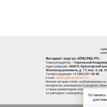
Сиб
ново
Интернет-портал «КРАСРАБ.РУ»
Главный редактор —
Павловский Владимир
Адрес редакции:
660075, Красноярский край
Железнодорожников, д. 17, пом. 9, оф. 6
Телефон редакции:
+7 (391) 211-56-88
E-mail:
redaktor@krasrab.krsn.ru
Мнения авторов статей, опубликованных на 
материалов, размещённых в разделах «Мнен
а также комментариев пользователей к мате
не совпадать с позицией редакции.
Оставаясь 
для пов