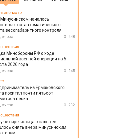
-вело-мото
 Минусинском началось
оительство автоматического
та весогабаритного контроля
, вчера
0
248
сшествия
ка Минобороны РФ о ходе
иальной военной операции на 5
ста 2026 года
, вчера
0
245
ес
дприниматель из Ермаковского
га похитил почти пятьсот
метров песка
, вчера
0
232
сшествия
у четыре кольца с пальцев
лось снять вчера минусинским
сателям