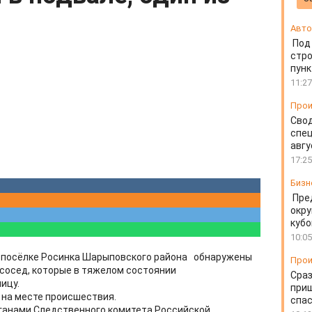
Авто
Под
стр
пунк
11:27
Прои
Свод
спец
авгу
17:25
Бизн
Пре
окру
кубо
10:05
 в посёлке Росинка Шарыповского района обнаружены
Прои
 сосед, которые в тяжелом состоянии
Сраз
ицу.
приш
 на месте происшествия.
спа
ганами Следственного комитета Российской