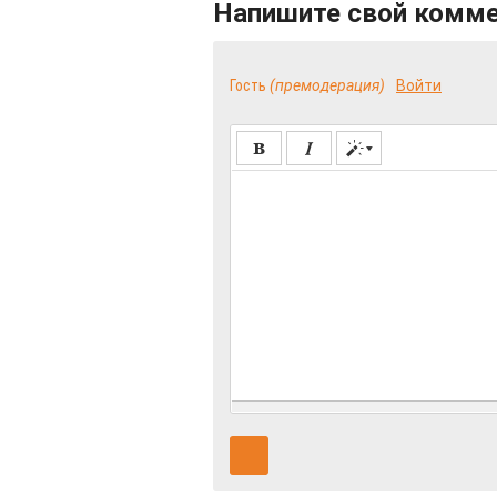
Напишите свой комм
Гость
(премодерация)
Войти