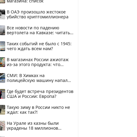
магазина: список
В ОАЭ произошло жестокое
убийство криптомиллионера
Все новости по падению
вертолета на Кавказе: читать
здесь
Таких событий не было с 1945:
чего ждать всем нам?
В магазинах России ажиотаж
из-за этого продукта: что
купить?
СМИ: В Химках на
полицейскую машину напали
и подожгли.
Где будет встреча президентов
США и России: Европа?
Такую зиму в России никто не
ждал: как так?!
На Урале из казны были
украдены 18 миллионов
рублей