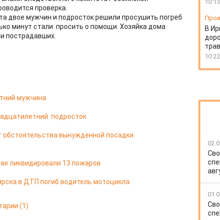
10:13
роводится проверка.
та двое мужчин и подросток решили просушить погреб
Прои
лько минут стали просить о помощи. Хозяйка дома
В Ир
ли пострадавших.
доро
тра
10:22
етний мужчина
тнадцатилетний подросток
т обстоятельства вынужденной посадки
02.0
Сво
спе
крае ликвидировали 13 пожаров
авг
ирска в ДТП погиб водитель мотоцикла
01.0
Сво
тарии
(1)
спе