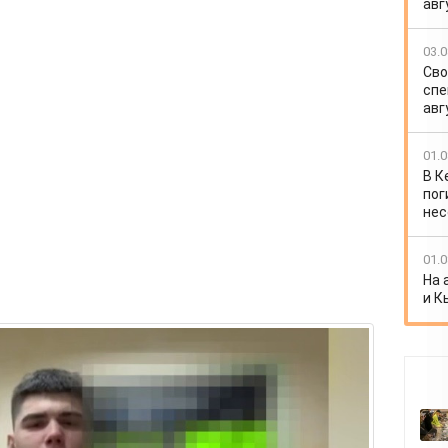
авг
03.0
Сво
спе
авг
01.0
В К
пог
нес
01.0
На 
и К