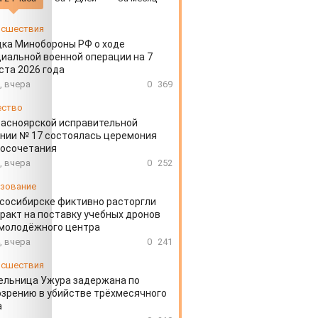
сшествия
ка Минобороны РФ о ходе
иальной военной операции на 7
ста 2026 года
, вчера
0
369
ество
расноярской исправительной
нии № 17 состоялась церемония
косочетания
, вчера
0
252
зование
сосибирске фиктивно расторгли
ракт на поставку учебных дронов
 молодёжного центра
, вчера
0
241
сшествия
ельница Ужура задержана по
зрению в убийстве трёхмесячного
а