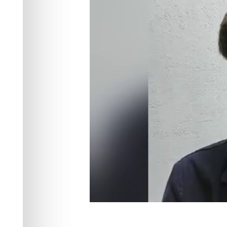
красноярцев н
рублей
Происшествия
15.09.2025 13:04
861
1