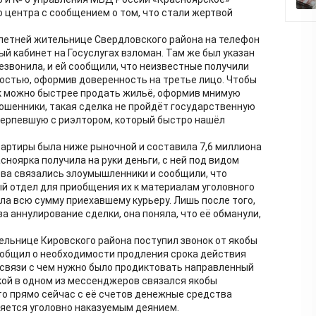
 центра с сообщением о том, что стали жертвой
5-летней жительнице Свердловского района на телефон
ый кабинет на Госуслугах взломан. Там же был указан
езвонила, и ей сообщили, что неизвестные получили
остью, оформив доверенность на третье лицо. Чтобы
ак можно быстрее продать жильё, оформив мнимую
мошенники, такая сделка не пройдёт государственную
терпевшую с риэлтором, который быстро нашёл
вартиры была ниже рыночной и составила 7,6 миллиона
асноярка получила на руки деньги, с ней под видом
ва связались злоумышленники и сообщили, что
й отдел для приобщения их к материалам уголовного
ла всю сумму приехавшему курьеру. Лишь после того,
за аннулирование сделки, она поняла, что её обманули,
ельнице Кировского района поступил звонок от якобы
ообщил о необходимости продления срока действия
 связи с чем нужно было продиктовать направленный
шкой в одном из мессенджеров связался якобы
то прямо сейчас с её счетов денежные средства
ляется уголовно наказуемым деянием.