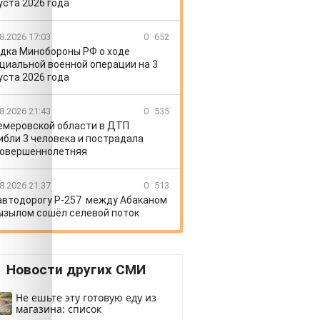
уста 2026 года
8.2026 17:03
0
652
дка Минобороны РФ о ходе
циальной военной операции на 3
уста 2026 года
8.2026 21:43
0
535
емеровской области в ДТП
ибли 3 человека и пострадала
овершеннолетняя
8.2026 21:37
0
513
автодорогу Р-257 между Абаканом
ызылом сошёл селевой поток
Новости других СМИ
Не ешьте эту готовую еду из
магазина: список