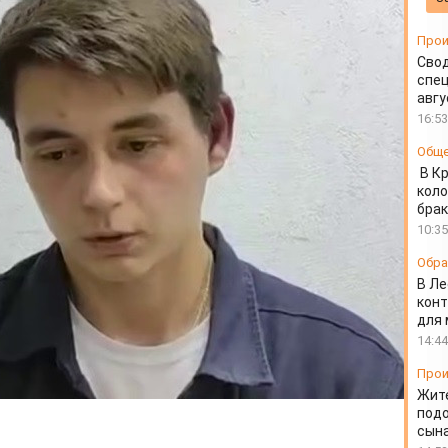
а 18 миллионов
Прои
Свод
спец
авгу
16:53
Общ
В К
коло
бра
10:35
Обра
В Ле
конт
для
14:44
Прои
Жит
подо
сын