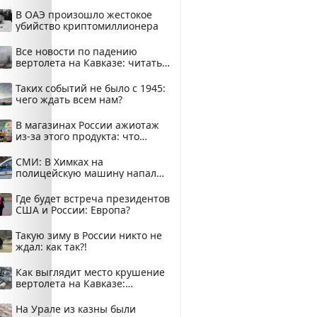
В ОАЭ произошло жестокое
убийство криптомиллионера
Все новости по падению
вертолета на Кавказе: читать
здесь
Таких событий не было с 1945:
чего ждать всем нам?
В магазинах России ажиотаж
из-за этого продукта: что
купить?
СМИ: В Химках на
полицейскую машину напали
и подожгли.
Где будет встреча президентов
США и России: Европа?
Такую зиму в России никто не
ждал: как так?!
Как выглядит место крушение
вертолета на Кавказе:
смотреть
На Урале из казны были