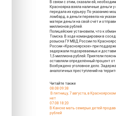
В связи с этим, сказали ей, необход
Красноярка взяла наличные деньги у 
передала их курьеру. По указанию м
ломбард, а деньги перевела на указа
матери деньги на свой счёт и отпра
миллионов рублей.
Полицейские установили, что к обман
Томска. В ходе командировки в сосе
розыска ГУ МВД России по Краснояр
России «Красноярское» при поддерж
задержали подозреваемых и доставил
1,5 миллиона рублей. Приятели поясн
оставляли определённый процент от 
Возбуждено уголовное дело. Задерж
аналогичных преступлений на террит
Читайте также
08.08 09:38
В пятницу, 7 августа, в Красноярско
нет
07.08 18:20
В Канске мать семерых детей продав
рублей