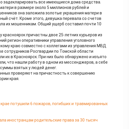
имо задекларировать все имеющиеся дома средства.
матери в размере около 5 миллионов рублей и
ошенников она заложила золотые украшения матери в
нный счёт. Кроме этого, девушка перевала со счетов
вила их мошенникам. Общий ущерб составил почти 10
у красноярок причастны двое 25-летних курьеров из
дний регион оперативники управления уголовного
скому краю совместно с коллегами из управления МВД
ке сотрудников Росгвардии по Томской области
и их в Красноярск. При них было обнаружено и изъято
или, что нашли работу в одном из мессенджеров, а себе
суммы взятых у людей денег.
анных проверяют на причастность к совершению
ории края.
м крае потушили 6 пожаров, погибших и травмированных
ала иностранцам родительские права за 30 тысяч