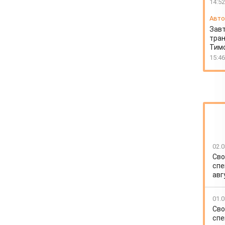
14:52
Авто
Завт
тран
Тимо
15:46
02.0
Сво
спе
авг
01.0
Сво
спе