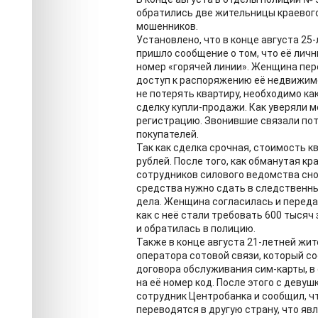
обратились две жительницы краевого
мошенников.
Установлено, что в конце августа 2
пришло сообщение о том, что её личн
номер «горячей линии». Женщина пер
доступ к распоряжению её недвижим
не потерять квартиру, необходимо к
сделку купли-продажи. Как уверяли 
регистрацию. Звонившие связали по
покупателей.
Так как сделка срочная, стоимость к
рублей. После того, как обманутая кр
сотрудников силового ведомства сно
средства нужно сдать в следственны
дела. Женщина согласилась и переда
как с неё стали требовать 600 тысяч 
и обратилась в полицию.
Также в конце августа 21-летней жит
оператора сотовой связи, который с
договора обслуживания сим-карты, в
на её номер код. После этого с деву
сотрудник Центробанка и сообщил, ч
переводятся в другую страну, что яв