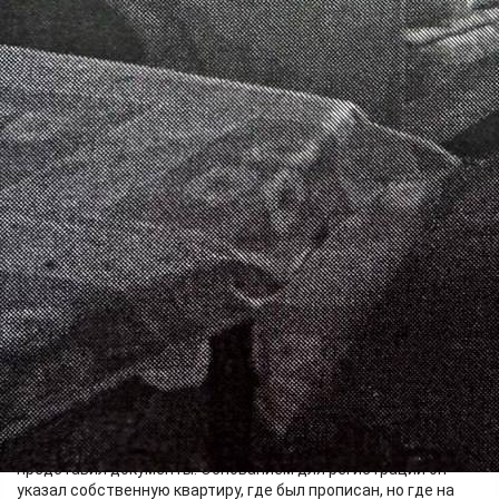
В июле 2024 года 51-летний ранее судимый красноярец
решил подзаработать на миграционном потоке. За скромное
вознаграждение в 3 тысячи рублей он предложил трём
иностранным гражданам фиктивную регистрацию по месту
пребывания в краевом центре.
Вооружившись уведомлениями о постановке на учёт,
мужчина направился в МФЦ в Свердловском районе, где и
представил документы. Основанием для регистрации он
указал собственную квартиру, где был прописан, но где на