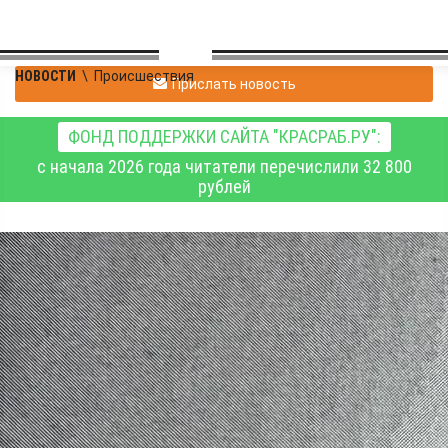
НОВОСТИ
\
Происшествия
Прислать новость
ФОНД ПОДДЕРЖКИ САЙТА "КРАСРАБ.РУ":
с начала 2026 года читатели перечислили 32 800
рублей
К принудительным
работам приговорён
красноярец за
фиктивную
регистрацию
иностранцев