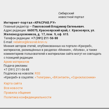
Сибирский
новостной портал
Интернет-портал «КРАСРАБ.РУ»
Главный редактор —
Павловский Владимир Евгеньевич.
Адрес редакции:
660075, Красноярский край, г. Красноярск, ул.
Железнодорожников, д. 17, пом. 9, оф. 615.
Телефон редакции:
+7 (391) 211-56-88
E-mail:
redaktor@krasrab.krsn.ru
Мнения авторов статей, опубликованных на портале «Красраб»,
материалов, размещённых в разделах «Мнения», «Молва», а также
комментариев пользователей к материалам сайта могут не совпадать
с позицией редакции.
Архив материалов
Подача рекламы:
+7 (391) 211-56-88
Подписка на новости:
RSS
«Красраб» в соцсетях:
«Телеграм»
,
«ВКонтакте»
,
«Одноклассники»
Карта сайта
Все новости
Правила общения
Политика конфиденциальности