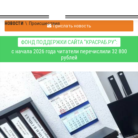
НОВОСТИ
\
Происшествия
Прислать новость
ФОНД ПОДДЕРЖКИ САЙТА "КРАСРАБ.РУ":
с начала 2026 года читатели перечислили 32 800
рублей
Перед судом
предстанет
администратор
автошколы за хищение
денег клиентов