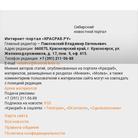
Сибирский
новостной портал
Интернет-портал «КРАСРАБ.РУ»
Главный редактор —
Павловский Владимир Евгеньевич.
Адрес редакции:
660075, Красноярский край, г. Красноярск, ул.
Железнодорожников, д. 17, пом. 9, оф. 615.
Телефон редакции:
+7 (391) 211-56-88
E-mail:
redaktor@krasrab.krsn.ru
Мнения авторов статей, опубликованных на портале «Красраб»,
материалов, размещённых в разделах «Мнения», «Молва», а также
комментариев пользователей к материалам сайта могут не совпадать
с позицией редакции.
Архив материалов
Подача рекламы:
+7 (391) 211-56-88
Подписка на новости:
RSS
«Красраб» в соцсетях:
«Телеграм»
,
«ВКонтакте»
,
«Одноклассники»
Карта сайта
Все новости
Правила общения
Политика конфиденциальности