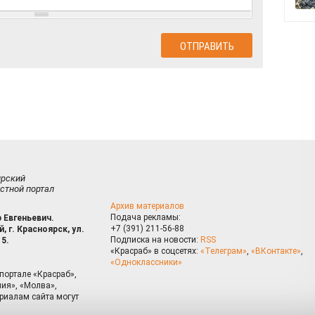
ирский
стной портал
Архив материалов
Подача рекламы:
 Евгеньевич.
+7 (391) 211-56-88
, г. Красноярск, ул.
Подписка на новости:
RSS
15.
«Красраб» в соцсетях:
«Телеграм»
,
«ВКонтакте»
,
«Одноклассники»
портале «Красраб»,
ия», «Молва»,
риалам сайта могут
на сайте, Вы даете согласие на использование cookies, которые 