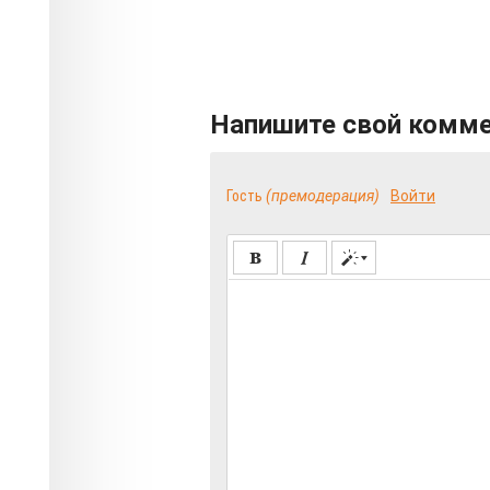
Напишите свой комм
Гость
(премодерация)
Войти