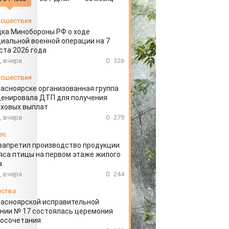
сшествия
ка Минобороны РФ о ходе
иальной военной операции на 7
ста 2026 года
, вчера
0
326
сшествия
расноярске организованная группа
ценировала ДТП для получения
аховых выплат
, вчера
0
279
ес
запретил производство продукции
яса птицы на первом этаже жилого
а
, вчера
0
244
ество
расноярской исправительной
нии № 17 состоялась церемония
косочетания