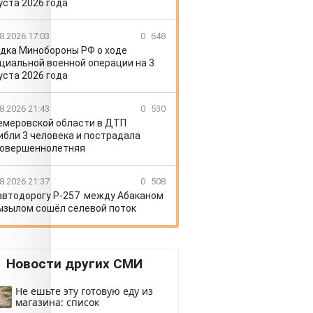
уста 2026 года
8.2026 17:03
0
648
дка Минобороны РФ о ходе
циальной военной операции на 3
уста 2026 года
8.2026 21:43
0
530
емеровской области в ДТП
ибли 3 человека и пострадала
овершеннолетняя
8.2026 21:37
0
508
автодорогу Р-257 между Абаканом
ызылом сошёл селевой поток
Новости других СМИ
Не ешьте эту готовую еду из
магазина: список