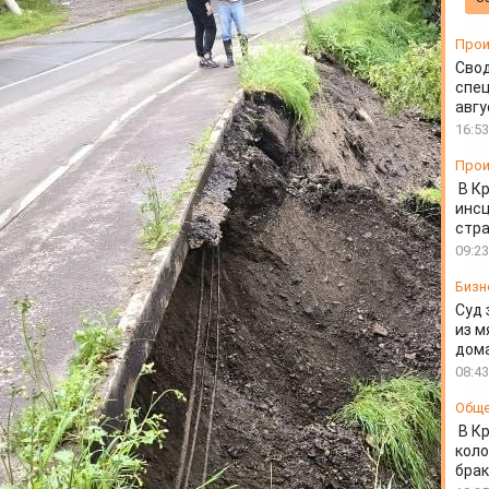
Прои
Свод
спец
авгу
16:53
Прои
В К
инс
стр
09:23
Бизн
Суд 
из м
дом
08:43
Общ
В К
коло
бра