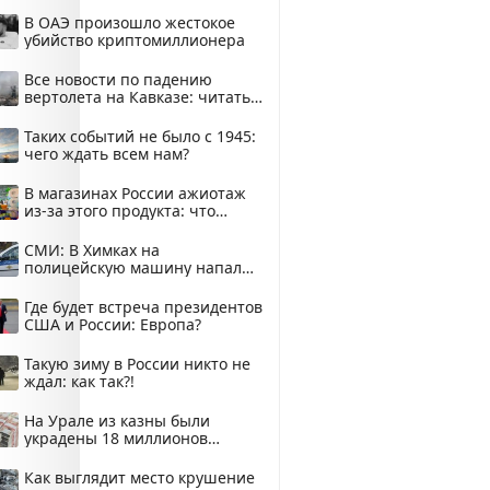
В ОАЭ произошло жестокое
убийство криптомиллионера
Все новости по падению
вертолета на Кавказе: читать
здесь
Таких событий не было с 1945:
чего ждать всем нам?
В магазинах России ажиотаж
из-за этого продукта: что
купить?
СМИ: В Химках на
полицейскую машину напали
и подожгли.
Где будет встреча президентов
США и России: Европа?
Такую зиму в России никто не
ждал: как так?!
На Урале из казны были
украдены 18 миллионов
рублей
Как выглядит место крушение