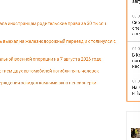
авг
03.0
Сво
ала иностранцам родительские права за 30 тысяч
спе
авг
ь выехал на железнодорожный переезд и столкнулся с
01.0
В К
льной военной операции на 7 августа 2026 года
пог
нес
стием двух автомобилей погибли пять человек
01.0
ерждения закидал камнями окна пенсионерки
На 
и К