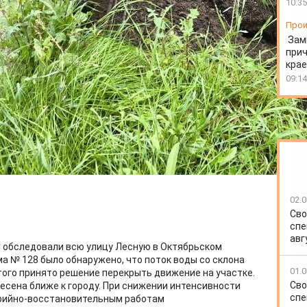
10:35
Прои
Зам
прич
крае
09:14
02.0
Сво
спе
авг
С обследовали всю улицу Лесную в Октябрьском
ма № 128 было обнаружено, что поток воды со склона
01.0
этого принято решение перекрыть движение на участке.
Сво
есена ближе к городу. При снижении интенсивности
спе
арийно-восстановительным работам