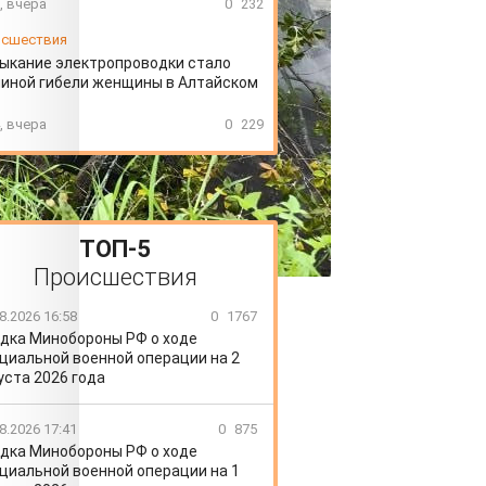
, вчера
0
232
сшествия
ыкание электропроводки стало
иной гибели женщины в Алтайском
, вчера
0
229
ТОП-5
Происшествия
8.2026 16:58
0
1767
дка Минобороны РФ о ходе
циальной военной операции на 2
уста 2026 года
8.2026 17:41
0
875
дка Минобороны РФ о ходе
циальной военной операции на 1