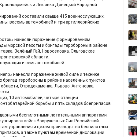
, Красноармейск и Лысовка Донецкой Народной
мирований составили свыше 415 военнослужащих,
ины, восемь автомобилей и три артиллерийских
Восток» нанесли поражение формированиям
ады морской пехоты и бригады теробороны в районе
тавка, Зелёный Гай, Новосёловка, Ольговское
пропетровской области.
ослужащих и семь автомобилей.
непр» нанесли поражение живой силе и технике
х бригад теробороны в районе населённых пунктов
 области, Отрадокаменка, Львово, Антоновка,
асти.
их, 10 автомобилей, четыре станции
онтрбатарейной борьбы и пять складов боеприпасов.
ударными беспилотными летательными аппаратами,
руппировок войск Вооружённых Сил Российской
там управления и цехам производства беспилотных
припасов, а также пунктам временной дислокации