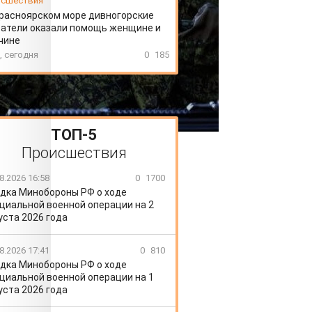
сшествия
расноярском море дивногорские
атели оказали помощь женщине и
чине
, сегодня
0
185
ТОП-5
Происшествия
8.2026 16:58
0
1700
дка Минобороны РФ о ходе
циальной военной операции на 2
уста 2026 года
8.2026 17:41
0
810
дка Минобороны РФ о ходе
циальной военной операции на 1
уста 2026 года