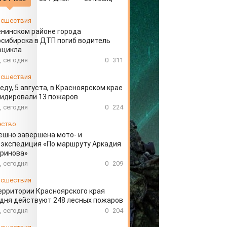
сшествия
енинском районе города
сибирска в ДТП погиб водитель
оцикла
, сегодня
0
311
сшествия
еду, 5 августа, в Красноярском крае
идировали 13 пожаров
, сегодня
0
224
ество
ешно завершена мото- и
экспедиция «По маршруту Аркадия
аринова»
, сегодня
0
209
сшествия
ерритории Красноярского края
дня действуют 248 лесных пожаров
, сегодня
0
204