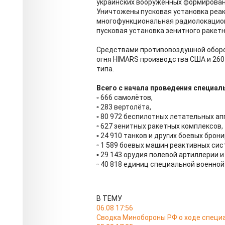
украинских вооружённых формировани
Уничтожены пусковая установка реак
многофункциональная радиолокацион
пусковая установка зенитного ракетн
Средствами противовоздушной оборо
огня HIMARS производства США и 26
типа.
Всего с начала проведения специал
▫️ 666 самолётов,
▫️ 283 вертолёта,
▫️ 80 972 беспилотных летательных ап
▫️ 627 зенитных ракетных комплексов,
▫️ 24 910 танков и других боевых бро
▫️ 1 589 боевых машин реактивных сис
▫️ 29 143 орудия полевой артиллерии 
▫️ 40 818 единиц специальной военно
В ТЕМУ
06.08 17:56
Сводка Минобороны РФ о ходе специа