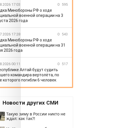
8.2026 17:03
0
595
дка Минобороны РФ о ходе
циальной военной операции на 3
уста 2026 года
7.2026 17:28
0
543
дка Минобороны РФ о ходе
циальной военной операции на 31
я 2026 года
8.2026 00:11
0
517
еспублике Алтай будут судить
шего командира вертолёта, по
е которого погибли 6 человек
Новости других СМИ
Такую зиму в России никто не
ждал: как так?!