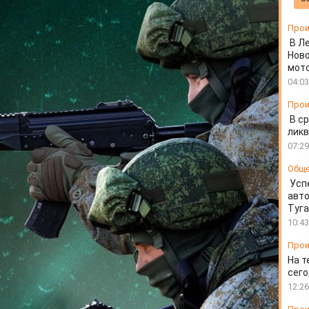
 года
Прои
В Л
Ново
мот
04:03
Прои
В ср
ликв
07:29
Общ
Усп
авто
Туг
10:43
Прои
На т
сего
12:26