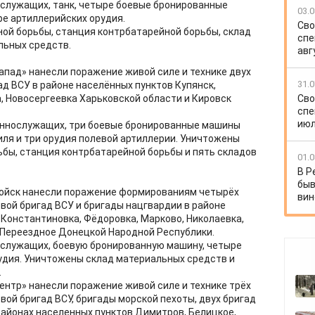
ослужащих, танк, четыре боевые бронированные
03.0
е артиллерийских орудия.
Сво
ой борьбы, станция контрбатарейной борьбы, склад
спе
льных средств.
авг
апад» нанесли поражение живой силе и технике двух
31.0
д ВСУ в районе населённых пунктов Купянск,
Сво
, Новосергеевка Харьковской области и Кировск
спе
июл
еннослужащих, три боевые бронированные машины
иля и три орудия полевой артиллерии. Уничтожены
бы, станция контрбатарейной борьбы и пять складов
01.0
В Р
быв
ойск нанесли поражение формированиям четырёх
вин
ой бригад ВСУ и бригады нацгвардии в районе
 Константиновка, Фёдоровка, Марково, Николаевка,
 Переездное Донецкой Народной Республики.
ослужащих, боевую бронированную машину, четыре
удия. Уничтожены склад материальных средств и
.
ентр» нанесли поражение живой силе и технике трёх
ой бригад ВСУ, бригады морской пехоты, двух бригад
районах населенных пунктов Димитров, Белицкое,