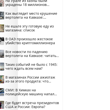
На Урале из казны были
украдены 18 миллионов
рублей
Как выглядит место крушение
вертолета на Кавказе:
смотреть
Не ешьте эту готовую еду из
магазина: список
В ОАЭ произошло жестокое
убийство криптомиллионера
Все новости по падению
вертолета на Кавказе: читать
здесь
Таких событий не было с 1945:
чего ждать всем нам?
В магазинах России ажиотаж
из-за этого продукта: что
купить?
СМИ: В Химках на
полицейскую машину напали
и подожгли.
Где будет встреча президентов
США и России: Европа?