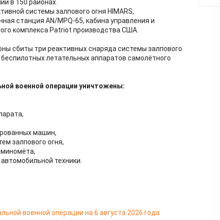
й в 150 районах.
тивной системы залпового огня HIMARS,
ная станция AN/MPQ-65, кабина управления и
ого комплекса Patriot производства США.
ны сбиты три реактивных снаряда системы залпового
0 беспилотных летательных аппаратов самолётного
ьной военной операции уничтожены:
парата,
нированных машин,
тем залпового огня,
и миномёта,
й автомобильной техники.
льной военной операции на 6 августа 2026 года