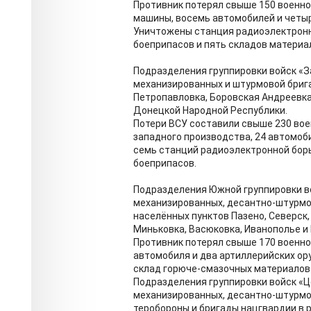
Противник потерял свыше 150 военн
машины, восемь автомобилей и четыр
Уничтожены станция радиоэлектронн
боеприпасов и пять складов материа
Подразделения группировки войск «З
механизированных и штурмовой брига
Петропавловка, Боровская Андреевка
Донецкой Народной Республики.
Потери ВСУ составили свыше 230 во
западного производства, 24 автомоб
семь станций радиоэлектронной борь
боеприпасов.
Подразделения Южной группировки в
механизированных, десантно-штурмов
населённых пунктов Пазено, Северск,
Миньковка, Васюковка, Иванополье и
Противник потерял свыше 170 военн
автомобиля и два артиллерийских ор
склад горюче-смазочных материалов
Подразделения группировки войск «Ц
механизированных, десантно-штурмов
теробороны и бригады нацгвардии в 