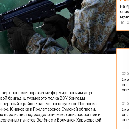
Прои
На К
спас
муж
10:13
02.0
Сво
спе
авг
Север» нанесли поражение формированиям двух
ой бригад, штурмового полка ВСУ, бригады
01.0
 операций в районе населённых пунктов Павловка,
иное, Юнаковка и Пролетарское Сумской области.
Сво
спе
но поражение подразделениям механизированной и
авг
аселённых пунктов Зелёное и Волчанск Харьковской