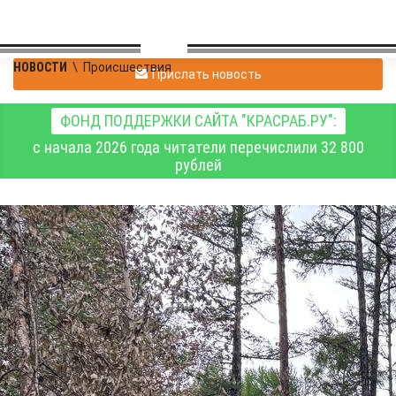
НОВОСТИ
\
Происшествия
Прислать новость
ФОНД ПОДДЕРЖКИ САЙТА "КРАСРАБ.РУ":
с начала 2026 года читатели перечислили 32 800
рублей
В Амурской области
проводятся
следственные действия
на месте крушения
самолёта