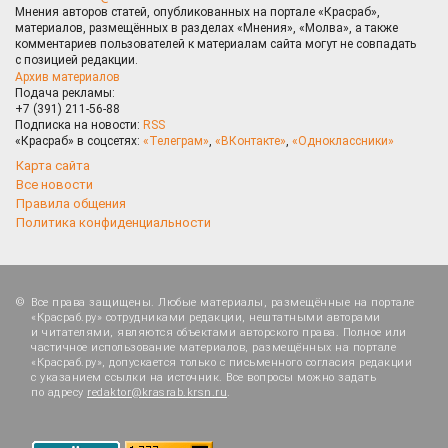
Мнения авторов статей, опубликованных на портале «Красраб»,
материалов, размещённых в разделах «Мнения», «Молва», а также
комментариев пользователей к материалам сайта могут не совпадать
с позицией редакции.
Архив материалов
Подача рекламы:
+7 (391) 211-56-88
Подписка на новости:
RSS
«Красраб» в соцсетях:
«Телеграм»
,
«ВКонтакте»
,
«Одноклассники»
Карта сайта
Все новости
Правила общения
Политика конфиденциальности
Все права защищены. Любые материалы, размещённые на портале
«Красраб.ру» сотрудниками редакции, нештатными авторами
и читателями, являются объектами авторского права. Полное или
частичное использование материалов, размещённых на портале
«Красраб.ру», допускается только с письменного согласия редакции
с указанием ссылки на источник. Все вопросы можно задать
по адресу
redaktor@krasrab.krsn.ru
.