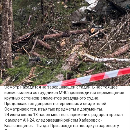
Следователями СК России в ходе проведения осмотра места
происшествия извлечены останки тел погибших, назначены
судебно-медицинские и генетические судебные экспертизы.
Изъяты два двигателя воздушного судна и иные
интересующие следствие элементы судна.
Осмотр находится на завершающей стадии. В настоящее
время силами сотрудников МЧС производится перемещение
крупных останков элементов воздушного судна.
Продолжаются допросы потерпевших и свидетелей.
Осматриваются, изъятые предметы и документы.
24 июня около 13 часов местного времени с радаров пропал
самолет АН-24, следовавший рейсом Хабаровск -
Благовещенск - Тында. При заходе на посадку в аэропорту