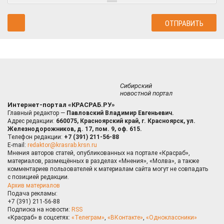
Сибирский
новостной портал
Интернет-портал «КРАСРАБ.РУ»
Главный редактор —
Павловский Владимир Евгеньевич.
Адрес редакции:
660075, Красноярский край, г. Красноярск, ул.
Железнодорожников, д. 17, пом. 9, оф. 615.
Телефон редакции:
+7 (391) 211-56-88
E-mail:
redaktor@krasrab.krsn.ru
Мнения авторов статей, опубликованных на портале «Красраб»,
материалов, размещённых в разделах «Мнения», «Молва», а также
комментариев пользователей к материалам сайта могут не совпадать
с позицией редакции.
Архив материалов
Подача рекламы:
+7 (391) 211-56-88
Подписка на новости:
RSS
«Красраб» в соцсетях:
«Телеграм»
,
«ВКонтакте»
,
«Одноклассники»