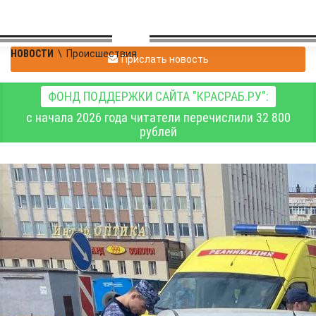
НОВОСТИ
\
Происшествия
Прислать новость
ФОНД ПОДДЕРЖКИ САЙТА "КРАСРАБ.РУ":
с начала 2026 года читатели перечислили 32 800
рублей
За минувшую неделю
пожар унёс жизнь 1
человека, утонули 5
человек