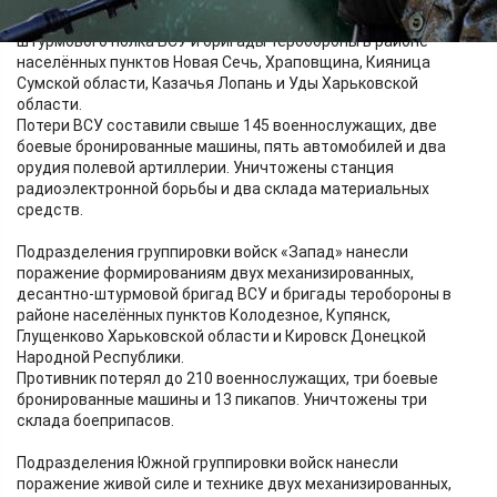
механизированных, десантно-штурмовой бригад,
штурмового полка ВСУ и бригады теробороны в районе
населённых пунктов Новая Сечь, Храповщина, Кияница
Сумской области, Казачья Лопань и Уды Харьковской
области.
Потери ВСУ составили свыше 145 военнослужащих, две
боевые бронированные машины, пять автомобилей и два
орудия полевой артиллерии. Уничтожены станция
радиоэлектронной борьбы и два склада материальных
средств.
Подразделения группировки войск «Запад» нанесли
поражение формированиям двух механизированных,
десантно-штурмовой бригад ВСУ и бригады теробороны в
районе населённых пунктов Колодезное, Купянск,
Глущенково Харьковской области и Кировск Донецкой
Народной Республики.
Противник потерял до 210 военнослужащих, три боевые
бронированные машины и 13 пикапов. Уничтожены три
склада боеприпасов.
Подразделения Южной группировки войск нанесли
поражение живой силе и технике двух механизированных,