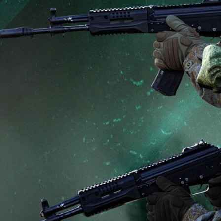
Происшествия
17.06.2025 17:34
1397
Фото:
Минобороны РФ
Сегодня ночью Вооружённые Силы Российской Федерации
нанесли групповой удар высокоточным оружием воздушного,
наземного и морского базирования, а также ударными
беспилотными летательными аппаратами по объектам
военно-промышленного комплекса Украины в Киевской
области и Запорожье.
Цель ударов достигнута. Все назначенные объекты
поражены.
Подразделения группировки войск «Север» нанесли
поражение скоплениям живой силы и техники двух