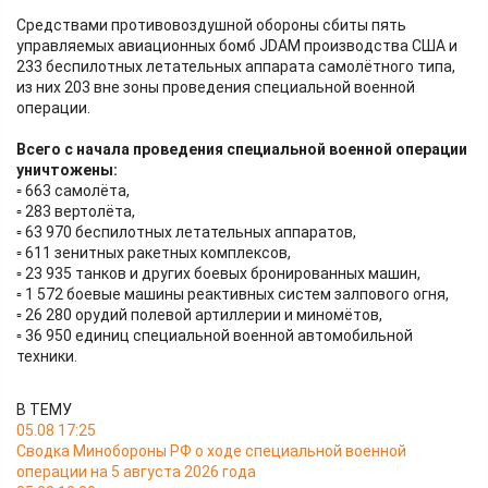
Средствами противовоздушной обороны сбиты пять
управляемых авиационных бомб JDAM производства США и
233 беспилотных летательных аппарата самолётного типа,
из них 203 вне зоны проведения специальной военной
операции.
Всего с начала проведения специальной военной операции
уничтожены:
▫️ 663 самолёта,
▫️ 283 вертолёта,
▫️ 63 970 беспилотных летательных аппаратов,
▫️ 611 зенитных ракетных комплексов,
▫️ 23 935 танков и других боевых бронированных машин,
▫️ 1 572 боевые машины реактивных систем залпового огня,
▫️ 26 280 орудий полевой артиллерии и миномётов,
▫️ 36 950 единиц специальной военной автомобильной
техники.
В ТЕМУ
05.08 17:25
Сводка Минобороны РФ о ходе специальной военной
операции на 5 августа 2026 года