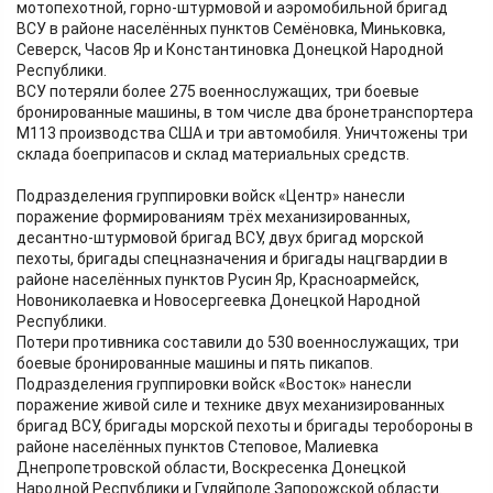
мотопехотной, горно-штурмовой и аэромобильной бригад
ВСУ в районе населённых пунктов Семёновка, Миньковка,
Северск, Часов Яр и Константиновка Донецкой Народной
Республики.
ВСУ потеряли более 275 военнослужащих, три боевые
бронированные машины, в том числе два бронетранспортера
М113 производства США и три автомобиля. Уничтожены три
склада боеприпасов и склад материальных средств.
Подразделения группировки войск «Центр» нанесли
поражение формированиям трёх механизированных,
десантно-штурмовой бригад ВСУ, двух бригад морской
пехоты, бригады спецназначения и бригады нацгвардии в
районе населённых пунктов Русин Яр, Красноармейск,
Новониколаевка и Новосергеевка Донецкой Народной
Республики.
Потери противника составили до 530 военнослужащих, три
боевые бронированные машины и пять пикапов.
Подразделения группировки войск «Восток» нанесли
поражение живой силе и технике двух механизированных
бригад ВСУ, бригады морской пехоты и бригады теробороны в
районе населённых пунктов Степовое, Малиевка
Днепропетровской области, Воскресенка Донецкой
Народной Республики и Гуляйполе Запорожской области.