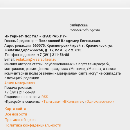
Сибирский
новостной портал
Интернет-портал «КРАСРАБ.РУ»
Главный редактор —
Павловский Владимир Евгеньевич.
Адрес редакции:
660075, Красноярский край, г. Красноярск, ул.
Железнодорожников, д. 17, пом. 9, оф. 615.
Телефон редакции:
+7 (391) 211-56-88
E-mail:
redaktor@krasrab.krsn.ru
Мнения авторов статей, опубликованных на портале «Красраб»,
материалов, размещённых в разделах «Мнения», «Молва», а также
комментариев пользователей к материалам сайта могут не совпадать
с позицией редакции.
Архив материалов
Подача рекламы:
+7 (391) 211-56-88
Подписка на новости:
RSS
«Красраб» в соцсетях:
«Телеграм»
,
«ВКонтакте»
,
«Одноклассники»
Карта сайта
Все новости
Правила общения
Политика конфиденциальности