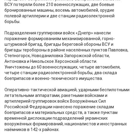
ВСУ потеряли более 210 военнослужащих, две боевые
бронированные машины, восемь автомобилей, орудие
полевой артиллерии и две станции радиоэлектронной
борьбы.
Подразделения группировки войск «Днепр» нанесли
поражение формированиям механизированной, горно-
штурмовой бригад, бригады береговой обороны ВСУ и
бригады теробороны в районе населённых пунктов Павловка,
Степногорск, Новоданиловка Запорожской области,
Антоновка и Никольское Херсонской области.
Уничтожены до 60 военнослужащих, четыре автомобиля,
четыре станции радиоэлектронной борьбы, два склада
боеприпасов и военно-технического имущества.
Оперативно-тактической авиацией, ударными беспилотными
летательными аппаратами, ракетными войсками и
артиллерией группировок войск Вооружённых Сил
Российской Федерации нанесено поражение складам
боеприпасов и материальных средств, а также пунктам
временной дислокации подразделений украинских
вооружённых формирований, националистов и иностранных
наёмников в 142-х районах.