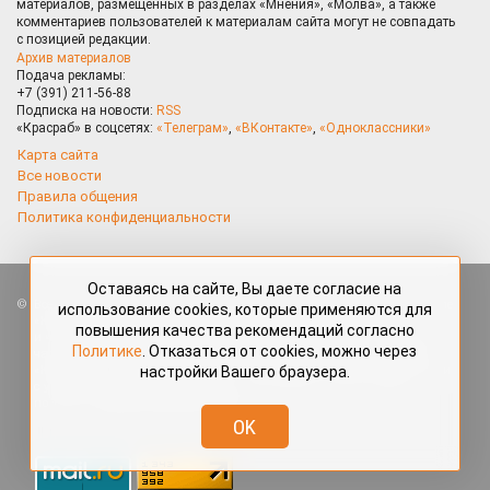
материалов, размещённых в разделах «Мнения», «Молва», а также
комментариев пользователей к материалам сайта могут не совпадать
с позицией редакции.
Архив материалов
Подача рекламы:
+7 (391) 211-56-88
Подписка на новости:
RSS
«Красраб» в соцсетях:
«Телеграм»
,
«ВКонтакте»
,
«Одноклассники»
Карта сайта
Все новости
Правила общения
Политика конфиденциальности
Оставаясь на сайте, Вы даете согласие на
Все права защищены. Любые материалы, размещённые на портале
использование cookies, которые применяются для
«Красраб.ру» сотрудниками редакции, нештатными авторами
повышения качества рекомендаций согласно
и читателями, являются объектами авторского права. Полное или
Политике
. Отказаться от cookies, можно через
частичное использование материалов, размещённых на портале
настройки Вашего браузера.
«Красраб.ру», допускается только с письменного согласия редакции
с указанием ссылки на источник. Все вопросы можно задать
по адресу
redaktor@krasrab.krsn.ru
.
OK