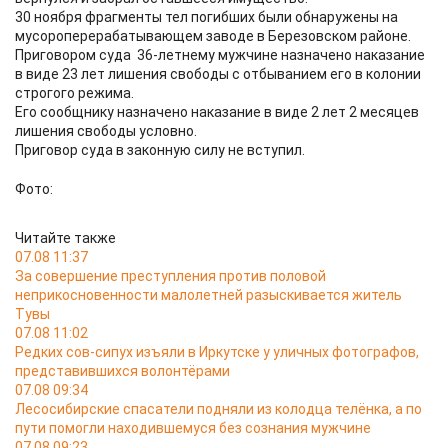
30 ноября фрагменты тел погибших были обнаружены на
мусороперерабатывающем заводе в Березовском районе.
Приговором суда 36-летнему мужчине назначено наказание
в виде 23 лет лишения свободы с отбыванием его в колонии
строгого режима.
Его сообщнику назначено наказание в виде 2 лет 2 месяцев
лишения свободы условно.
Приговор суда в законную силу не вступил.
Фото:
Читайте также
07.08 11:37
За совершение преступления против половой
неприкосновенности малолетней разыскивается житель
Тувы
07.08 11:02
Редких сов-сипух изъяли в Иркутске у уличных фотографов,
представившихся волонтёрами
07.08 09:34
Лесосибирские спасатели подняли из колодца телёнка, а по
пути помогли находившемуся без сознания мужчине
07.08 09:23