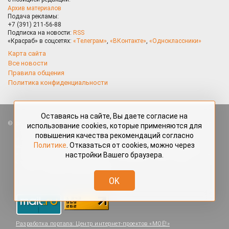
Архив материалов
Подача рекламы:
+7 (391) 211-56-88
Подписка на новости:
RSS
«Красраб» в соцсетях:
«Телеграм»
,
«ВКонтакте»
,
«Одноклассники»
Карта сайта
Все новости
Правила общения
Политика конфиденциальности
Оставаясь на сайте, Вы даете согласие на
Все права защищены. Любые материалы, размещённые на портале
использование cookies, которые применяются для
«Красраб.ру» сотрудниками редакции, нештатными авторами
повышения качества рекомендаций согласно
и читателями, являются объектами авторского права. Полное или
Политике
. Отказаться от cookies, можно через
частичное использование материалов, размещённых на портале
настройки Вашего браузера.
«Красраб.ру», допускается только с письменного согласия редакции
с указанием ссылки на источник. Все вопросы можно задать
по адресу
redaktor@krasrab.krsn.ru
.
OK
Разработка портала:
Центр интернет-проектов «МОЁ!»