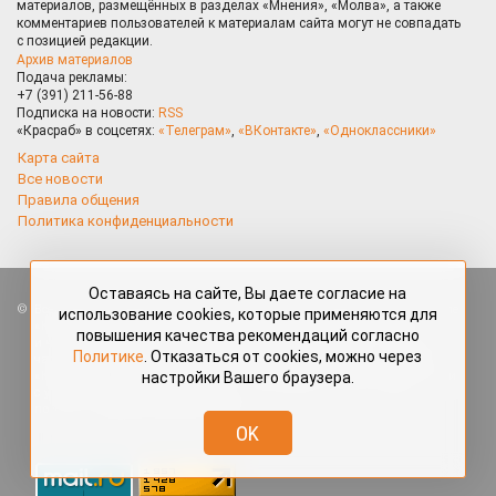
материалов, размещённых в разделах «Мнения», «Молва», а также
комментариев пользователей к материалам сайта могут не совпадать
с позицией редакции.
Архив материалов
Подача рекламы:
+7 (391) 211-56-88
Подписка на новости:
RSS
«Красраб» в соцсетях:
«Телеграм»
,
«ВКонтакте»
,
«Одноклассники»
Карта сайта
Все новости
Правила общения
Политика конфиденциальности
Оставаясь на сайте, Вы даете согласие на
Все права защищены. Любые материалы, размещённые на портале
использование cookies, которые применяются для
«Красраб.ру» сотрудниками редакции, нештатными авторами
повышения качества рекомендаций согласно
и читателями, являются объектами авторского права. Полное или
Политике
. Отказаться от cookies, можно через
частичное использование материалов, размещённых на портале
настройки Вашего браузера.
«Красраб.ру», допускается только с письменного согласия редакции
с указанием ссылки на источник. Все вопросы можно задать
по адресу
redaktor@krasrab.krsn.ru
.
OK