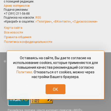
с позицией редакции.
Архив материалов
Подача рекламы:
+7 (391) 211-56-88
Подписка на новости:
RSS
«Красраб» в соцсетях:
«Телеграм»
,
«ВКонтакте»
,
«Одноклассники»
Карта сайта
Все новости
Правила общения
Политика конфиденциальности
Оставаясь на сайте, Вы даете согласие на
Все права защищены. Любые материалы, размещённые на портале
использование cookies, которые применяются для
«Красраб.ру» сотрудниками редакции, нештатными авторами
повышения качества рекомендаций согласно
и читателями, являются объектами авторского права. Полное или
Политике
. Отказаться от cookies, можно через
частичное использование материалов, размещённых на портале
настройки Вашего браузера.
«Красраб.ру», допускается только с письменного согласия редакции
с указанием ссылки на источник. Все вопросы можно задать
по адресу
redaktor@krasrab.krsn.ru
.
OK
Разработка портала:
Центр интернет-проектов «МОЁ!»