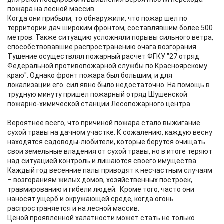
пожара на лесной массив.
Когда они прибыли, то обнаружили, что пожар шел по
территории дач широким фронтом, составлявшим более 500
метров. Также ситуацию усложняли порывы сильного ветра,
способствовавшие распространению очага возгорания.
Тушение осуществлял пожарный расчет ФГКУ "27 отряд
Федеральной противопожарной службы по Красноярскому
краю". Однако фронт пожара был большим, и для
локализации его сил явно было недостаточно. На помощь в
трудную минуту пришел пожарный отряд Шушенской
пожарно-химической станции Лесопожарного центра.
Вероятнее всего, что причиной пожара стало выжигание
сухой травы на дачном участке. К сожалению, каждую весну
находятся садоводы-любители, которые берутся очищать
свои земельные владения от сухой травы, но в итоге теряют
над ситуацией контроль и лишаются своего имущества.
Каждый год весенние палы приводят к несчастным случаям
– возгораниям жилых домов, хозяйственных построек,
травмированию и гибели людей. Кроме того, часто они
наносят ущерб и окружающей среде, когда огонь
распространяется и на лесной массив.
Ценой проявленной халатности может стать не только