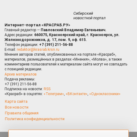
Сибирский
новостной портал
Интернет-портал «КРАСРАБ.РУ»
Главный редактор —
Павловский Владимир Евгеньевич.
Адрес редакции:
660075, Красноярский край, г. Красноярск, ул.
Железнодорожников, д. 17, пом. 9, оф. 615.
Телефон редакции:
+7 (391) 211-56-88
E-mail:
redaktor@krasrab.krsn.ru
Мнения авторов статей, опубликованных на портале «Красраб»,
материалов, размещённых в разделах «Мнения», «Молва», а также
комментариев пользователей к материалам сайта могут не совпадать
с позицией редакции.
Архив материалов
Подача рекламы:
+7 (391) 211-56-88
Подписка на новости:
RSS
«Красраб» в соцсетях:
«Телеграм»
,
«ВКонтакте»
,
«Одноклассники»
Карта сайта
Все новости
Правила общения
Политика конфиденциальности