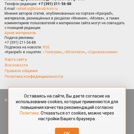
Телефон редакции:
+7 (391) 211-56-88
E-mail:
redaktor@krasrab.krsn.ru
Мнения авторов статей, опубликованных на портале «Красраб»,
материалов, размещённых в разделах «Мнения», «Молва», а также
комментариев пользователей к материалам сайта могут не совпадать
с позицией редакции.
Архив материалов
Подача рекламы:
+7 (391) 211-56-88
Подписка на новости:
RSS
«Красраб» в соцсетях:
«Телеграм»
,
«ВКонтакте»
,
«Одноклассники»
Карта сайта
Все новости
Правила общения
Политика конфиденциальности
Оставаясь на сайте, Вы даете согласие на
Все права защищены. Любые материалы, размещённые на портале
использование cookies, которые применяются для
«Красраб.ру» сотрудниками редакции, нештатными авторами
повышения качества рекомендаций согласно
и читателями, являются объектами авторского права. Полное или
Политике
. Отказаться от cookies, можно через
частичное использование материалов, размещённых на портале
настройки Вашего браузера.
«Красраб.ру», допускается только с письменного согласия редакции
с указанием ссылки на источник. Все вопросы можно задать
по адресу
redaktor@krasrab.krsn.ru
.
OK