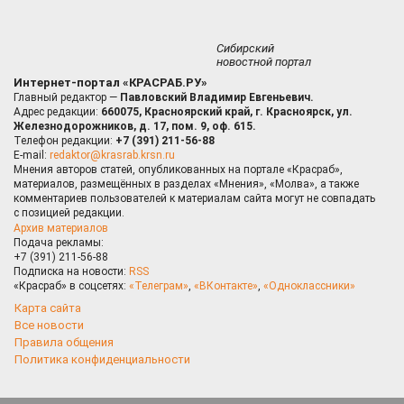
Сибирский
новостной портал
Интернет-портал «КРАСРАБ.РУ»
Главный редактор —
Павловский Владимир Евгеньевич.
Адрес редакции:
660075, Красноярский край, г. Красноярск, ул.
Железнодорожников, д. 17, пом. 9, оф. 615.
Телефон редакции:
+7 (391) 211-56-88
E-mail:
redaktor@krasrab.krsn.ru
Мнения авторов статей, опубликованных на портале «Красраб»,
материалов, размещённых в разделах «Мнения», «Молва», а также
комментариев пользователей к материалам сайта могут не совпадать
с позицией редакции.
Архив материалов
Подача рекламы:
+7 (391) 211-56-88
Подписка на новости:
RSS
«Красраб» в соцсетях:
«Телеграм»
,
«ВКонтакте»
,
«Одноклассники»
Карта сайта
Все новости
Правила общения
Политика конфиденциальности