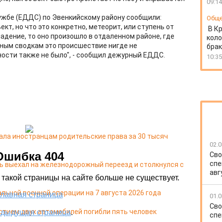
09:14
ужбе (ЕДДС) по Эвенкийскому району сообщили:
Общ
т, но что это конкретно, метеорит, или ступень от
В К
падение, то оно произошло в отдаленном районе, где
коло
вным сводкам это происшествие нигде не
бра
ости также не было", - сообщил дежурный ЕДДС.
10:35
ала иностранцам родительские права за 30 тысяч
02.0
Сво
спе
ь выехал на железнодорожный переезд и столкнулся с
авг
льной военной операции на 7 августа 2026 года
01.0
Сво
стием двух автомобилей погибли пять человек
спе