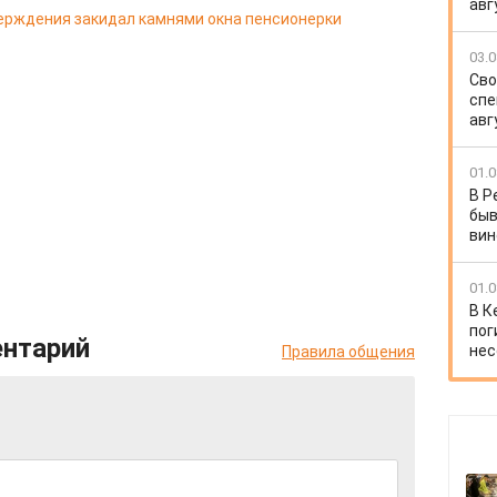
авг
ерждения закидал камнями окна пенсионерки
03.0
Сво
спе
авг
01.0
В Р
быв
вин
01.0
В К
пог
ентарий
нес
Правила общения