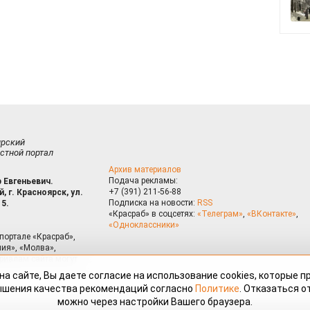
ирский
стной портал
Архив материалов
Подача рекламы:
 Евгеньевич.
+7 (391) 211-56-88
, г. Красноярск, ул.
Подписка на новости:
RSS
15.
«Красраб» в соцсетях:
«Телеграм»
,
«ВКонтакте»
,
«Одноклассники»
портале «Красраб»,
ия», «Молва»,
риалам сайта могут
на сайте, Вы даете согласие на использование cookies, которые 
ышения качества рекомендаций согласно
Политике
. Отказаться от
можно через настройки Вашего браузера.