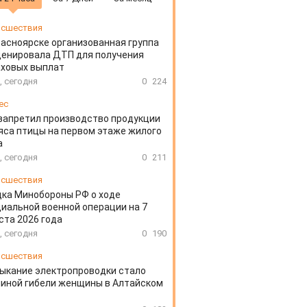
сшествия
расноярске организованная группа
ценировала ДТП для получения
аховых выплат
, сегодня
0
224
ес
запретил производство продукции
яса птицы на первом этаже жилого
а
, сегодня
0
211
сшествия
ка Минобороны РФ о ходе
иальной военной операции на 7
ста 2026 года
, сегодня
0
190
сшествия
ыкание электропроводки стало
иной гибели женщины в Алтайском