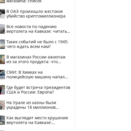
магазина: список
В ОАЭ произошло жестокое
убийство криптомиллионера
Все новости по падению
вертолета на Кавказе: читать
здесь
Таких событий не было с 1945:
чего ждать всем нам?
В магазинах России ажиотаж
из-за этого продукта: что
купить?
СМИ: В Химках на
полицейскую машину напали
и подожгли.
Где будет встреча президентов
США и России: Европа?
На Урале из казны были
украдены 18 миллионов
рублей
Как выглядит место крушение
вертолета на Кавказе:
смотреть