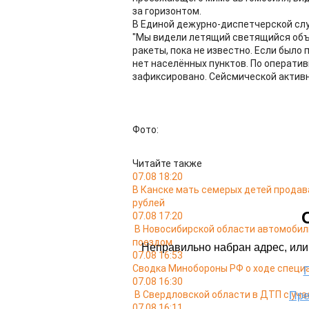
за горизонтом.
В Единой дежурно-диспетчерской сл
"Мы видели летящий светящийся объек
ракеты, пока не известно. Если было 
нет населённых пунктов. По операти
зафиксировано. Сейсмической активн
Фото:
Читайте также
07.08 18:20
В Канске мать семерых детей продав
рублей
07.08 17:20
В Новосибирской области автомобил
поездом
07.08 16:53
Сводка Минобороны РФ о ходе специа
07.08 16:30
В Свердловской области в ДТП с уча
07.08 16:11