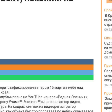
Прои
В К
инс
стр
09:23
Бизн
Суд 
из м
дом
08:43
Прои
Свод
спец
авгу
16:53
орит, зафиксирован вечером 15 марта в небе над
края.
Прои
публиковано на YouTube-канале «Родная Эвенкия».
Зам
ну Учами!!!! Эвенкия !!!!», написал автор видео.
прич
ура. На кадрах, снятых на видеорегистратор
крае
о, как объект быстро пролетает по небу и скрывается