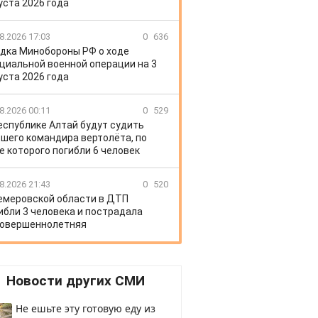
уста 2026 года
8.2026 17:03
0
636
дка Минобороны РФ о ходе
циальной военной операции на 3
уста 2026 года
8.2026 00:11
0
529
еспублике Алтай будут судить
шего командира вертолёта, по
е которого погибли 6 человек
8.2026 21:43
0
520
емеровской области в ДТП
ибли 3 человека и пострадала
овершеннолетняя
Новости других СМИ
Не ешьте эту готовую еду из