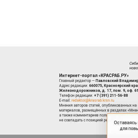
Сиб
ново
Интернет-портал «КРАСРАБ.РУ»
Главный редактор —
Павловский Владимир
Адрес редакции:
660075, Красноярский край
Железнодорожников, д. 17, пом. 9, оф. 6
Телефон редакции:
+7 (391) 211-56-88
E-mail:
redaktor@krasrab.krsn.ru
Мнения авторов статей, опубликованных на 
материалов, размещённых в разделах «Мнен
а также комментариев пользователей к мате
не совпадать с позицией редакции.
Оставаясь 
для пов