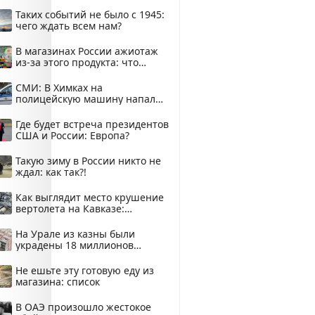
здесь
Таких событий не было с 1945:
чего ждать всем нам?
В магазинах России ажиотаж
из-за этого продукта: что
купить?
СМИ: В Химках на
полицейскую машину напали
и подожгли.
Где будет встреча президентов
США и России: Европа?
Такую зиму в России никто не
ждал: как так?!
Как выглядит место крушение
вертолета на Кавказе:
смотреть
На Урале из казны были
украдены 18 миллионов
рублей
Не ешьте эту готовую еду из
магазина: список
В ОАЭ произошло жестокое