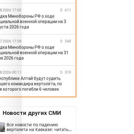
8.2026 17:03
0
611
дка Минобороны РФ о ходе
циальной военной операции на 3
уста 2026 года
7.2026 17:28
0
549
дка Минобороны РФ о ходе
циальной военной операции на 31
я 2026 года
8.2026 00:11
0
519
еспублике Алтай будут судить
шего командира вертолёта, по
е которого погибли 6 человек
Новости других СМИ
Все новости по падению
вертолета на Кавказе: читать