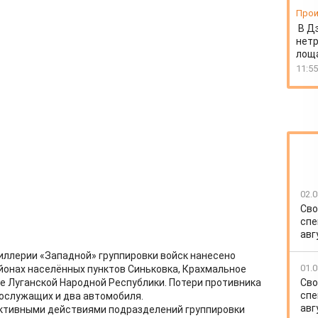
Прои
В Д
нет
лоща
11:55
02.0
Сво
спе
авг
иллерии «Западной» группировки войск нанесено
01.0
йонах населённых пунктов Синьковка, Крахмальное
Сво
е Луганской Народной Республики. Потери противника
спе
нослужащих и два автомобиля.
авг
ктивными действиями подразделений группировки