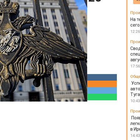
года
Прои
На т
сего
12:26
Прои
Свод
спец
авгу
17:56
Общ
Усп
авто
Туг
10:43
Прои
Поя
легк
в Ир
14:43