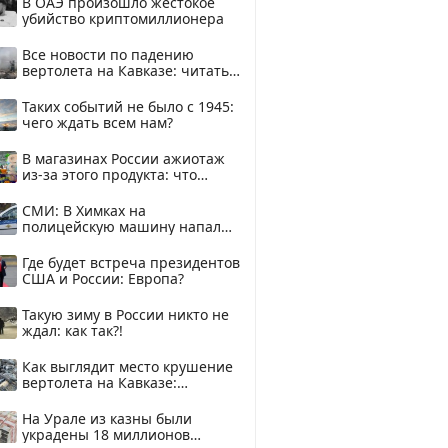
В ОАЭ произошло жестокое
убийство криптомиллионера
Все новости по падению
вертолета на Кавказе: читать
здесь
Таких событий не было с 1945:
чего ждать всем нам?
В магазинах России ажиотаж
из-за этого продукта: что
купить?
СМИ: В Химках на
полицейскую машину напали
и подожгли.
Где будет встреча президентов
США и России: Европа?
Такую зиму в России никто не
ждал: как так?!
Как выглядит место крушение
вертолета на Кавказе:
смотреть
На Урале из казны были
украдены 18 миллионов