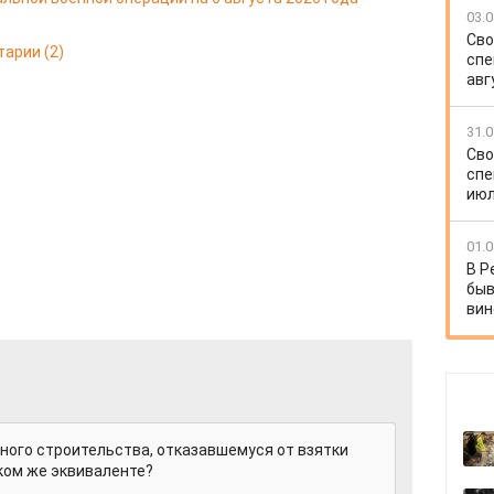
03.0
Сво
тарии
(2)
спе
авг
31.0
Сво
спе
июл
01.0
В Р
быв
вин
ного строительства, отказавшемуся от взятки
аком же эквиваленте?