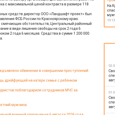
Прои
ка с максимальной ценой контракта в размере 118
На К
спас
жных средств директор ООО «Ландшафт проект» был
муж
авления ФСБ России по Красноярскому краю.
10:13
ие смячающих обстоятельств, Центральный районный
ание в виде лишения свободы на срок 2 года 6
ком 2 года 6 месяцев. Средства в сумме 1 200 000
а.
02.0
редъявлено обвинение в совершении преступлений
Сво
спе
авг
щь дрейфующей на катере семье с ребёнком
туристов поблагодарили сотрудников МЧС за
01.0
Сво
спе
-летний мужчина
авг
льной военной операции на 6 августа 2026 года