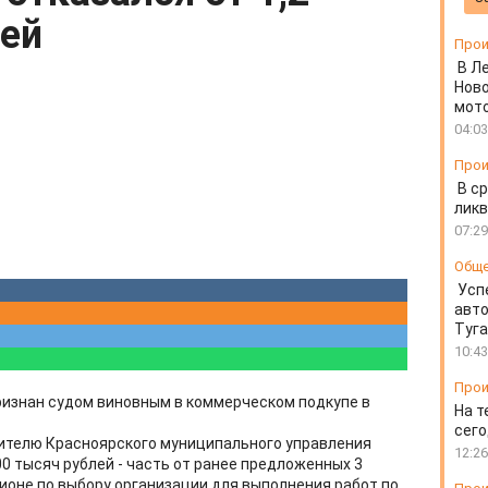
ей
Прои
В Л
Ново
мот
04:03
Прои
В ср
ликв
07:29
Общ
Усп
авто
Туг
10:43
Прои
изнан судом виновным в коммерческом подкупе в
На т
сего
дителю Красноярского муниципального управления
12:26
0 тысяч рублей - часть от ранее предложенных 3
ционе по выбору организации для выполнения работ по