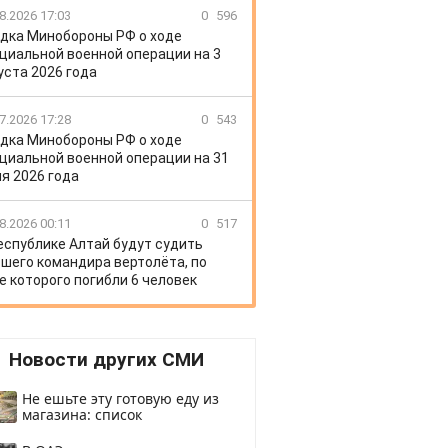
8.2026 17:03
0
596
дка Минобороны РФ о ходе
циальной военной операции на 3
уста 2026 года
7.2026 17:28
0
543
дка Минобороны РФ о ходе
циальной военной операции на 31
я 2026 года
8.2026 00:11
0
517
еспублике Алтай будут судить
шего командира вертолёта, по
е которого погибли 6 человек
Новости других СМИ
Не ешьте эту готовую еду из
магазина: список