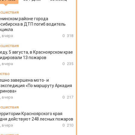
сшествия
енинском районе города
сибирска в ДТП погиб водитель
оцикла
, вчера
0
318
сшествия
еду, 5 августа, в Красноярском крае
идировали 13 пожаров
, вчера
0
235
ество
ешно завершена мото- и
экспедиция «По маршруту Аркадия
аринова»
, вчера
0
217
сшествия
ерритории Красноярского края
дня действуют 248 лесных пожаров
, вчера
0
210