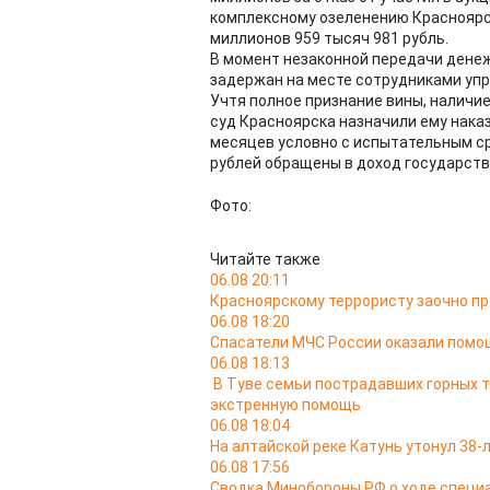
комплексному озеленению Красноярс
миллионов 959 тысяч 981 рубль.
В момент незаконной передачи дене
задержан на месте сотрудниками упр
Учтя полное признание вины, налич
суд Красноярска назначили ему наказ
месяцев условно с испытательным сро
рублей обращены в доход государств
Фото:
Читайте также
06.08 20:11
Красноярскому террористу заочно п
06.08 18:20
Спасатели МЧС России оказали помо
06.08 18:13
В Туве семьи пострадавших горных 
экстренную помощь
06.08 18:04
На алтайской реке Катунь утонул 38
06.08 17:56
Сводка Минобороны РФ о ходе специа