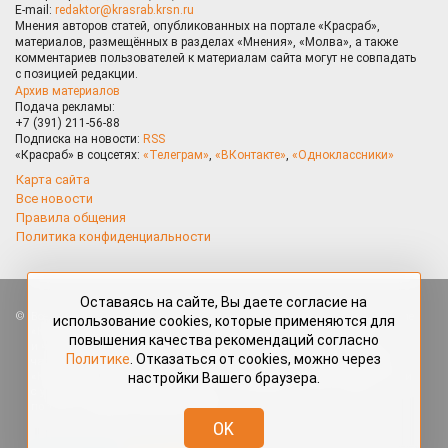
E-mail:
redaktor@krasrab.krsn.ru
Мнения авторов статей, опубликованных на портале «Красраб»,
материалов, размещённых в разделах «Мнения», «Молва», а также
комментариев пользователей к материалам сайта могут не совпадать
с позицией редакции.
Архив материалов
Подача рекламы:
+7 (391) 211-56-88
Подписка на новости:
RSS
«Красраб» в соцсетях:
«Телеграм»
,
«ВКонтакте»
,
«Одноклассники»
Карта сайта
Все новости
Правила общения
Политика конфиденциальности
Оставаясь на сайте, Вы даете согласие на
Все права защищены. Любые материалы, размещённые на портале
использование cookies, которые применяются для
«Красраб.ру» сотрудниками редакции, нештатными авторами
повышения качества рекомендаций согласно
и читателями, являются объектами авторского права. Полное или
Политике
. Отказаться от cookies, можно через
частичное использование материалов, размещённых на портале
настройки Вашего браузера.
«Красраб.ру», допускается только с письменного согласия редакции
с указанием ссылки на источник. Все вопросы можно задать
по адресу
redaktor@krasrab.krsn.ru
.
OK