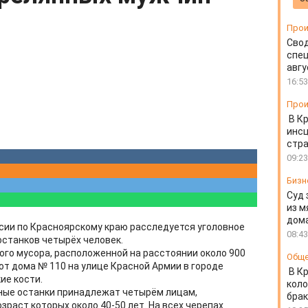
Прои
Свод
спец
авгу
16:53
Прои
В К
инс
стр
09:23
Бизн
Суд 
из м
дом
сии по Красноярскому краю расследуется уголовное
08:43
останков четырёх человек.
вого мусора, расположенной на расстоянии около 900
Общ
от дома № 110 на улице Красной Армии в городе
В К
ие кости.
коло
тные останки принадлежат четырём лицам,
бра
зраст которых около 40-50 лет. На всех черепах