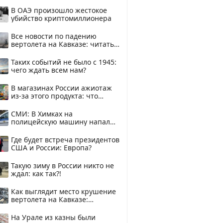
В ОАЭ произошло жестокое
убийство криптомиллионера
Все новости по падению
вертолета на Кавказе: читать
здесь
Таких событий не было с 1945:
чего ждать всем нам?
В магазинах России ажиотаж
из-за этого продукта: что
купить?
СМИ: В Химках на
полицейскую машину напали
и подожгли.
Где будет встреча президентов
США и России: Европа?
Такую зиму в России никто не
ждал: как так?!
Как выглядит место крушение
вертолета на Кавказе:
смотреть
На Урале из казны были