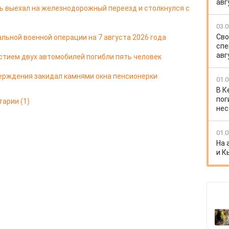
авг
ь выехал на железнодорожный переезд и столкнулся с
03.0
Сво
льной военной операции на 7 августа 2026 года
спе
авг
стием двух автомобилей погибли пять человек
ерждения закидал камнями окна пенсионерки
01.0
В К
пог
тарии
(1)
нес
01.0
На 
и К