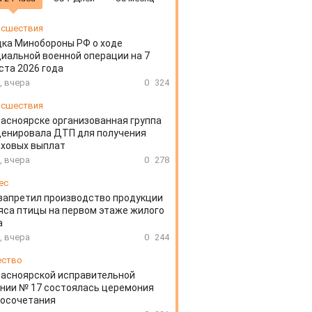
сшествия
ка Минобороны РФ о ходе
иальной военной операции на 7
ста 2026 года
, вчера
0
324
сшествия
расноярске организованная группа
ценировала ДТП для получения
аховых выплат
, вчера
0
278
ес
запретил производство продукции
яса птицы на первом этаже жилого
а
, вчера
0
244
ество
расноярской исправительной
нии № 17 состоялась церемония
косочетания