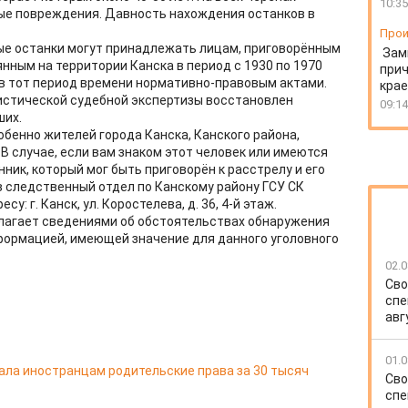
10:35
е повреждения. Давность нахождения останков в
Прои
ные останки могут принадлежать лицам, приговорённым
Зам
нным на территории Канска в период с 1930 по 1970
прич
в тот период времени нормативно-правовым актами.
крае
истической судебной экспертизы восстановлен
09:14
ших.
бенно жителей города Канска, Канского района,
В случае, если вам знаком этот человек или имеются
ник, который мог быть приговорён к расстрелу и его
в следственный отдел по Канскому району ГСУ СК
у: г. Канск, ул. Коростелева, д. 36, 4-й этаж.
полагает сведениями об обстоятельствах обнаружения
нформацией, имеющей значение для данного уголовного
02.0
Сво
спе
авг
01.0
ала иностранцам родительские права за 30 тысяч
Сво
спе