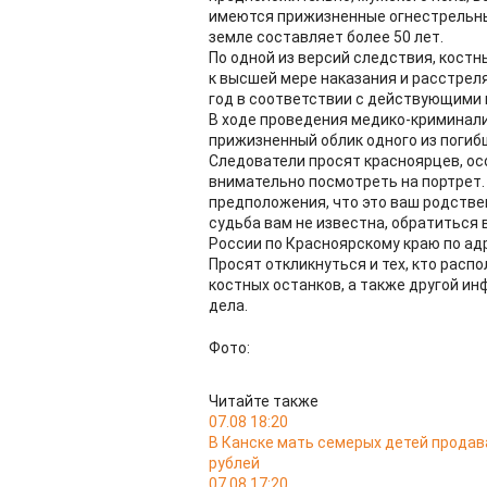
имеются прижизненные огнестрельны
земле составляет более 50 лет.
По одной из версий следствия, кост
к высшей мере наказания и расстреля
год в соответствии с действующими 
В ходе проведения медико-криминал
прижизненный облик одного из погиб
Следователи просят красноярцев, осо
внимательно посмотреть на портрет. 
предположения, что это ваш родствен
судьба вам не известна, обратиться 
России по Красноярскому краю по адрес
Просят откликнуться и тех, кто рас
костных останков, а также другой и
дела.
Фото:
Читайте также
07.08 18:20
В Канске мать семерых детей продав
рублей
07.08 17:20