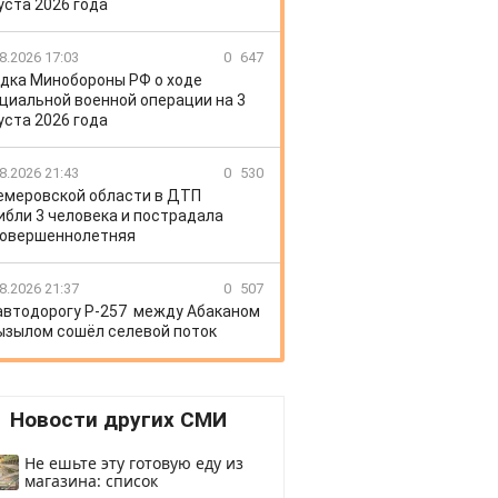
уста 2026 года
8.2026 17:03
0
647
дка Минобороны РФ о ходе
циальной военной операции на 3
уста 2026 года
8.2026 21:43
0
530
емеровской области в ДТП
ибли 3 человека и пострадала
овершеннолетняя
8.2026 21:37
0
507
автодорогу Р-257 между Абаканом
ызылом сошёл селевой поток
Новости других СМИ
Не ешьте эту готовую еду из
магазина: список