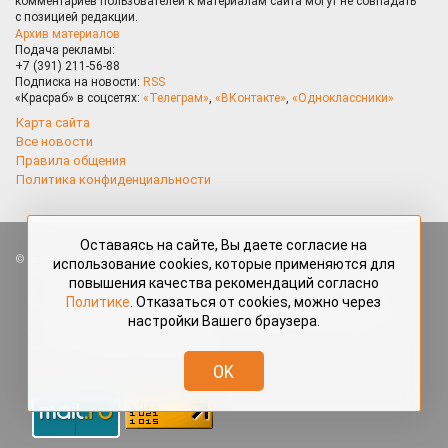
комментариев пользователей к материалам сайта могут не совпадать
с позицией редакции.
Архив материалов
Подача рекламы:
+7 (391) 211-56-88
Подписка на новости:
RSS
«Красраб» в соцсетях:
«Телеграм»
,
«ВКонтакте»
,
«Одноклассники»
Карта сайта
Все новости
Правила общения
Политика конфиденциальности
Оставаясь на сайте, Вы даете согласие на
Все права защищены. Любые материалы, размещённые на портале
использование cookies, которые применяются для
«Красраб.ру» сотрудниками редакции, нештатными авторами
повышения качества рекомендаций согласно
и читателями, являются объектами авторского права. Полное или
Политике
. Отказаться от cookies, можно через
частичное использование материалов, размещённых на портале
настройки Вашего браузера.
«Красраб.ру», допускается только с письменного согласия редакции
с указанием ссылки на источник. Все вопросы можно задать
по адресу
redaktor@krasrab.krsn.ru
.
OK