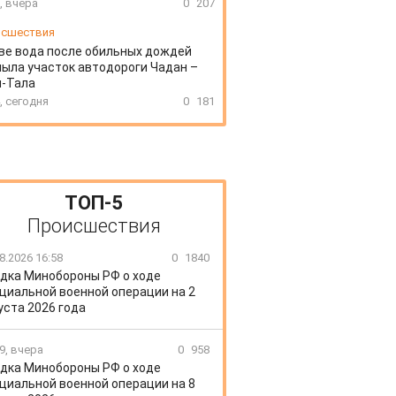
, вчера
0
207
сшествия
ве вода после обильных дождей
ыла участок автодороги Чадан –
н-Тала
, сегодня
0
181
ТОП-5
Происшествия
8.2026 16:58
0
1840
дка Минобороны РФ о ходе
циальной военной операции на 2
уста 2026 года
9, вчера
0
958
дка Минобороны РФ о ходе
циальной военной операции на 8