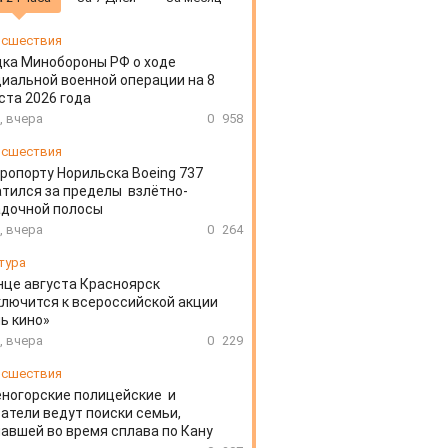
сшествия
ка Минобороны РФ о ходе
иальной военной операции на 8
ста 2026 года
, вчера
0
958
сшествия
эропорту Норильска Boeing 737
тился за пределы взлётно-
адочной полосы
, вчера
0
264
тура
нце августа Красноярск
лючится к всероссийской акции
ь кино»
, вчера
0
229
сшествия
ногорские полицейские и
атели ведут поиски семьи,
авшей во время сплава по Кану