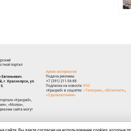
ирский
стной портал
Архив материалов
Подача рекламы:
 Евгеньевич.
+7 (391) 211-56-88
, г. Красноярск, ул.
Подписка на новости:
RSS
15.
«Красраб» в соцсетях:
«Телеграм»
,
«ВКонтакте»
,
«Одноклассники»
портале «Красраб»,
ия», «Молва»,
риалам сайта могут
на сайте, Вы даете согласие на использование cookies, которые 
ышения качества рекомендаций согласно
Политике
. Отказаться от
можно через настройки Вашего браузера.