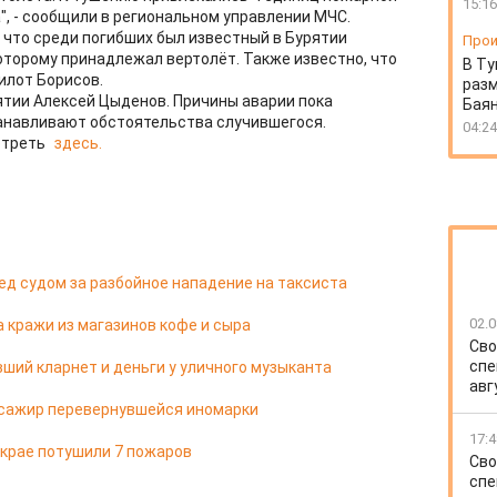
15:16
а", - сообщили в региональном управлении МЧС.
 что среди погибших был известный в Бурятии
Прои
оторому принадлежал вертолёт. Также известно, что
В Ту
илот Борисов.
разм
ятии Алексей Цыденов. Причины аварии пока
Бая
анавливают обстоятельства случившегося.
04:24
отреть
здесь.
д судом за разбойное нападение на таксиста
02.0
 кражи из магазинов кофе и сыра
Сво
спе
ший кларнет и деньги у уличного музыканта
авг
ссажир перевернувшейся иномарки
17:4
м крае потушили 7 пожаров
Сво
спе