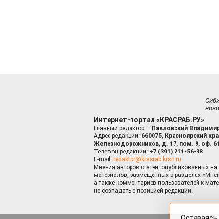
Сиб
ново
Интернет-портал «КРАСРАБ.РУ»
Главный редактор —
Павловский Владимир
Адрес редакции:
660075, Красноярский край
Железнодорожников, д. 17, пом. 9, оф. 6
Телефон редакции:
+7 (391) 211-56-88
E-mail:
redaktor@krasrab.krsn.ru
Мнения авторов статей, опубликованных на 
материалов, размещённых в разделах «Мнен
а также комментариев пользователей к мате
не совпадать с позицией редакции.
Оставаясь 
для пов