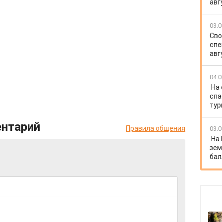
авг
03.0
Сво
спе
авг
04.0
На
спа
тур
ентарий
Правила общения
03.0
На
зем
бал