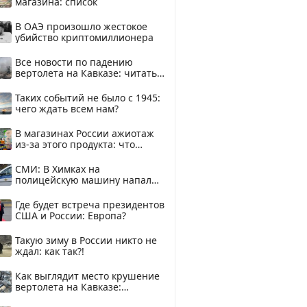
магазина: список
В ОАЭ произошло жестокое
убийство криптомиллионера
Все новости по падению
вертолета на Кавказе: читать
здесь
Таких событий не было с 1945:
чего ждать всем нам?
В магазинах России ажиотаж
из-за этого продукта: что
купить?
СМИ: В Химках на
полицейскую машину напали
и подожгли.
Где будет встреча президентов
США и России: Европа?
Такую зиму в России никто не
ждал: как так?!
Как выглядит место крушение
вертолета на Кавказе:
смотреть