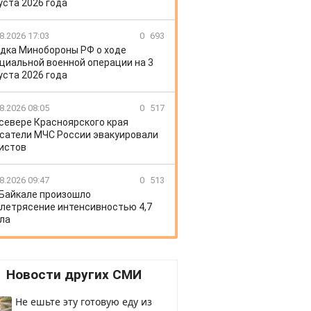
уста 2026 года
8.2026 17:03
0
693
дка Минобороны РФ о ходе
циальной военной операции на 3
уста 2026 года
8.2026 08:05
0
517
 севере Красноярского края
сатели МЧС России эвакуировали
истов
8.2026 09:47
0
513
 Байкале произошло
летрясение интенсивностью 4,7
ла
Новости других СМИ
Не ешьте эту готовую еду из