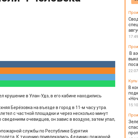
Прои
Свод
спец
авгу
17:49
Прои
В а
выка
пос
22:07
Куль
В ко
подк
л крушение в Улан-Удэ, в его кабине находились
«Ноч
15:10
няя Берёзовка на въезде в город в 11-м часу утра.
летел с частной площадки и через несколько минут
Прои
 сведениям очевидцев, он завис в воздухе, затем упал,
Зеле
спас
опожарной службы по Республике Бурятия
проп
толёта. К тушению привлекались 4 единиц пожарной