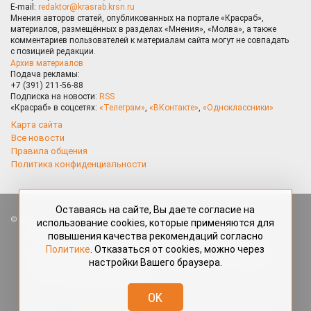
E-mail:
redaktor@krasrab.krsn.ru
Мнения авторов статей, опубликованных на портале «Красраб»,
материалов, размещённых в разделах «Мнения», «Молва», а также
комментариев пользователей к материалам сайта могут не совпадать
с позицией редакции.
Архив материалов
Подача рекламы:
+7 (391) 211-56-88
Подписка на новости:
RSS
«Красраб» в соцсетях:
«Телеграм»
,
«ВКонтакте»
,
«Одноклассники»
Карта сайта
Все новости
Правила общения
Политика конфиденциальности
Оставаясь на сайте, Вы даете согласие на
Все права защищены. Любые материалы, размещённые на портале
использование cookies, которые применяются для
«Красраб.ру» сотрудниками редакции, нештатными авторами
повышения качества рекомендаций согласно
и читателями, являются объектами авторского права. Полное или
Политике
. Отказаться от cookies, можно через
частичное использование материалов, размещённых на портале
настройки Вашего браузера.
«Красраб.ру», допускается только с письменного согласия редакции
с указанием ссылки на источник. Все вопросы можно задать
по адресу
redaktor@krasrab.krsn.ru
.
OK