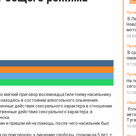
Прои
В Л
Ново
мот
04:03
Прои
В ср
ликв
07:29
Прои
На т
сего
12:26
но мягкий приговор восемнадцатилетнему насильнику.
, находясь в состоянии алкогольного опьянения,
Общ
венные действия сексуального характера в отношении
Усп
ственные действия сексуального характера в
авто
нска.
Туг
н и пришли ей на помощь, после чего насильник был
10:43
а он приговорён к лишению свободы сроком на 5 лет с