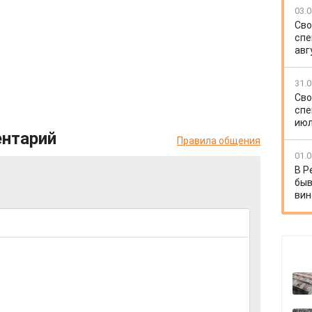
03.0
Сво
спе
авг
31.0
Сво
спе
июл
ентарий
Правила общения
01.0
В Р
быв
вин