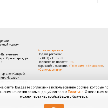
ирский
стной портал
Архив материалов
Подача рекламы:
 Евгеньевич.
+7 (391) 211-56-88
, г. Красноярск, ул.
Подписка на новости:
RSS
15.
«Красраб» в соцсетях:
«Телеграм»
,
«ВКонтакте»
,
«Одноклассники»
портале «Красраб»,
ия», «Молва»,
риалам сайта могут
на сайте, Вы даете согласие на использование cookies, которые 
ышения качества рекомендаций согласно
Политике
. Отказаться от
можно через настройки Вашего браузера.
змещённые на портале «Красраб.ру» сотрудниками редакции, нештатными