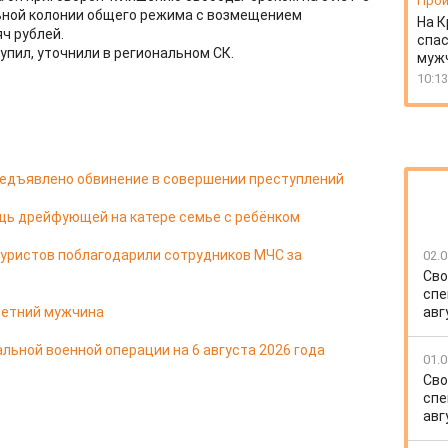
Прои
ьной колонии общего режима с возмещением
На К
ч рублей.
спас
упил, уточнили в региональном СК.
муж
10:13
редъявлено обвинение в совершении преступлений
щь дрейфующей на катере семье с ребёнком
туристов поблагодарили сотрудников МЧС за
02.0
Сво
спе
-летний мужчина
авг
льной военной операции на 6 августа 2026 года
01.0
Сво
спе
авг