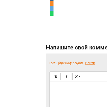
Напишите свой комм
Гость
(премодерация)
Войти