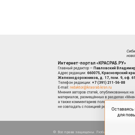
Сиб
ново
Интернет-портал «КРАСРАБ.РУ»
Главный редактор —
Павловский Владимир
Адрес редакции:
660075, Красноярский край
Железнодорожников, д. 17, пом. 9, оф. 6
Телефон редакции:
+7 (391) 211-56-88
E-mail:
redaktor@krasrab.krsn.ru
Мнения авторов статей, опубликованных на 
материалов, размещённых в разделах «Мнен
а также комментариев пользователей к мате
не совпадать с позицией редакции.
Оставаясь 
для пов
Все права защищены. Любые материалы, ра