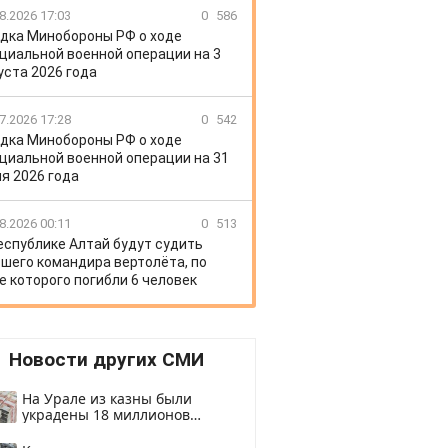
8.2026 17:03
0
586
дка Минобороны РФ о ходе
циальной военной операции на 3
уста 2026 года
7.2026 17:28
0
542
дка Минобороны РФ о ходе
циальной военной операции на 31
я 2026 года
8.2026 00:11
0
513
еспублике Алтай будут судить
шего командира вертолёта, по
е которого погибли 6 человек
Новости других СМИ
На Урале из казны были
украдены 18 миллионов
рублей