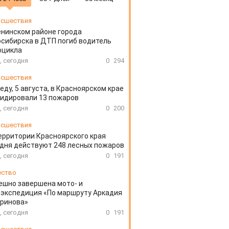
сшествия
енинском районе города
сибирска в ДТП погиб водитель
оцикла
, сегодня
0
294
сшествия
еду, 5 августа, в Красноярском крае
идировали 13 пожаров
, сегодня
0
200
сшествия
ерритории Красноярского края
дня действуют 248 лесных пожаров
, сегодня
0
191
ество
ешно завершена мото- и
экспедиция «По маршруту Аркадия
аринова»
, сегодня
0
191