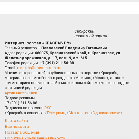
Сибирский
новостной портал
Интернет-портал «КРАСРАБ.РУ»
Главный редактор —
Павловский Владимир Евгеньевич.
Адрес редакции:
660075, Красноярский край, г. Красноярск, ул.
Железнодорожников, д. 17, пом. 9, оф. 615.
Телефон редакции:
+7 (391) 211-56-88
E-mail:
redaktor@krasrab.krsn.ru
Мнения авторов статей, опубликованных на портале «Красраб»,
материалов, размещённых в разделах «Мнения», «Молва», а также
комментариев пользователей к материалам сайта могут не совпадать
с позицией редакции.
Архив материалов
Подача рекламы:
+7 (391) 211-56-88
Подписка на новости:
RSS
«Красраб» в соцсетях:
«Телеграм»
,
«ВКонтакте»
,
«Одноклассники»
Карта сайта
Все новости
Правила общения
Политика конфиденциальности