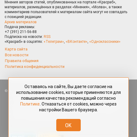
Мнения авторов статей, опубликованных на портале «Красраб»,
материалов, размещённых в разделах «Мнения», «Молва», а также
комментариев пользователей к материалам сайта могут не совпадать
с позицией редакции.
Архив материалов
Подача рекламы:
+7 (391) 211-56-88
Подписка на новости:
RSS
«Красраб» в соцсетях:
«Телеграм»
,
«ВКонтакте»
,
«Одноклассники»
Карта сайта
Все новости
Правила общения
Политика конфиденциальности
Оставаясь на сайте, Вы даете согласие на
Все права защищены. Любые материалы, размещённые на портале
использование cookies, которые применяются для
«Красраб.ру» сотрудниками редакции, нештатными авторами
повышения качества рекомендаций согласно
и читателями, являются объектами авторского права. Полное или
Политике
. Отказаться от cookies, можно через
частичное использование материалов, размещённых на портале
настройки Вашего браузера.
«Красраб.ру», допускается только с письменного согласия редакции
с указанием ссылки на источник. Все вопросы можно задать
по адресу
redaktor@krasrab.krsn.ru
.
OK