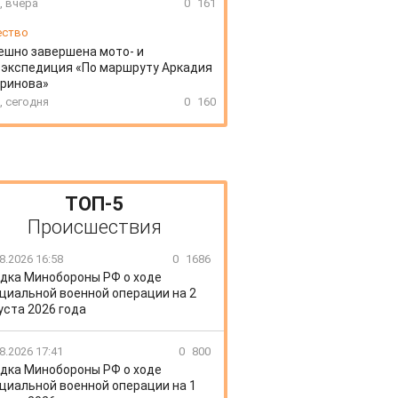
, вчера
0
161
ество
ешно завершена мото- и
экспедиция «По маршруту Аркадия
аринова»
, сегодня
0
160
ТОП-5
Происшествия
8.2026 16:58
0
1686
дка Минобороны РФ о ходе
циальной военной операции на 2
уста 2026 года
8.2026 17:41
0
800
дка Минобороны РФ о ходе
циальной военной операции на 1