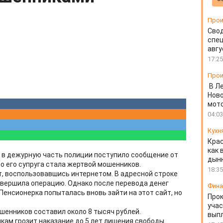
Прои
Свод
спец
авгу
17:25
Прои
В Л
Ново
мот
04:03
Кухн
Крас
как 
я в дежурную часть полиции поступило сообщение от
дын
то его супруга стала жертвой мошенников.
18:35
, воспользовавшись интернетом. В адресной строке
овершила операцию. Однако после перевода денег
Фин
Пенсионерка попыталась вновь зайти на этот сайт, но
Прок
учас
енников составил около 8 тысяч рублей.
вып
кам грозит наказание до 5 лет лишения свободы.