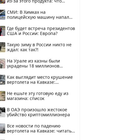
из-за этого продукта: что
купить?
СМИ: В Химках на
полицейскую машину напали
и подожгли.
Где будет встреча президентов
США и России: Европа?
Такую зиму в России никто не
ждал: как так?!
На Урале из казны были
украдены 18 миллионов
рублей
Как выглядит место крушение
вертолета на Кавказе:
смотреть
Не ешьте эту готовую еду из
магазина: список
В ОАЭ произошло жестокое
убийство криптомиллионера
Все новости по падению
вертолета на Кавказе: читать
здесь