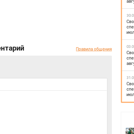
авг
30.0
Сво
спе
июл
ентарий
03.0
Правила общения
Сво
спе
авг
31.0
Сво
спе
июл