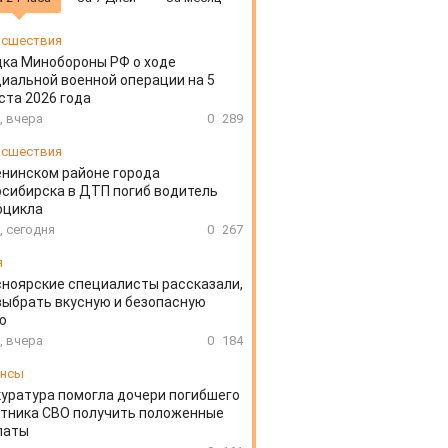
сшествия
ка Минобороны РФ о ходе
иальной военной операции на 5
ста 2026 года
, вчера
0
289
сшествия
енинском районе города
сибирска в ДТП погиб водитель
оцикла
, сегодня
0
267
я
ноярские специалисты рассказали,
выбрать вкусную и безопасную
ю
, вчера
0
184
ансы
уратура помогла дочери погибшего
тника СВО получить положенные
латы