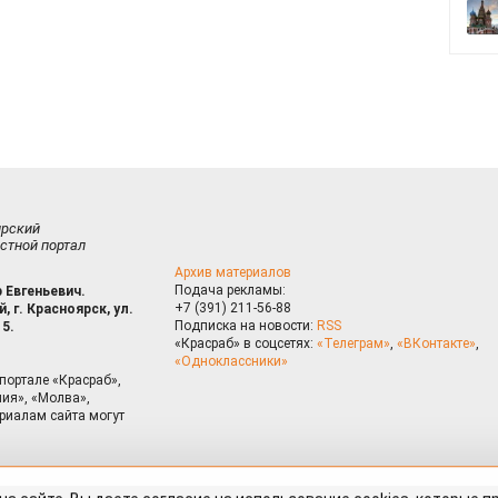
ирский
стной портал
Архив материалов
Подача рекламы:
 Евгеньевич.
+7 (391) 211-56-88
, г. Красноярск, ул.
Подписка на новости:
RSS
15.
«Красраб» в соцсетях:
«Телеграм»
,
«ВКонтакте»
,
«Одноклассники»
портале «Красраб»,
ия», «Молва»,
риалам сайта могут
на сайте, Вы даете согласие на использование cookies, которые 
ышения качества рекомендаций согласно
Политике
. Отказаться от
можно через настройки Вашего браузера.