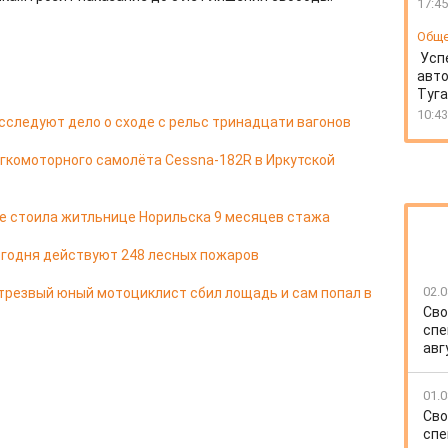
17:45
Общ
Усп
авто
Туг
10:43
сследуют дело о сходе с рельс тринадцати вагонов
егкомоторного самолёта Cessna-182R в Иркутской
е стоила житльнице Норильска 9 месяцев стажа
егодня действуют 248 лесных пожаров
02.0
трезвый юный мотоциклист сбил лощадь и сам попал в
Сво
спе
авг
01.0
Сво
спе