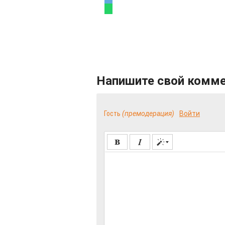
Напишите свой комм
Гость
(премодерация)
Войти