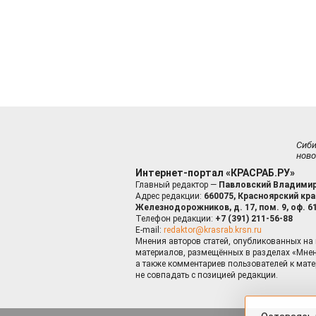
Сиб
ново
Интернет-портал «КРАСРАБ.РУ»
Главный редактор —
Павловский Владимир
Адрес редакции:
660075, Красноярский край
Железнодорожников, д. 17, пом. 9, оф. 6
Телефон редакции:
+7 (391) 211-56-88
E-mail:
redaktor@krasrab.krsn.ru
Мнения авторов статей, опубликованных на 
материалов, размещённых в разделах «Мнен
а также комментариев пользователей к мате
не совпадать с позицией редакции.
Оставаясь 
для пов