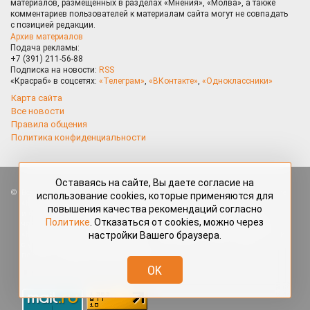
материалов, размещённых в разделах «Мнения», «Молва», а также
комментариев пользователей к материалам сайта могут не совпадать
с позицией редакции.
Архив материалов
Подача рекламы:
+7 (391) 211-56-88
Подписка на новости:
RSS
«Красраб» в соцсетях:
«Телеграм»
,
«ВКонтакте»
,
«Одноклассники»
Карта сайта
Все новости
Правила общения
Политика конфиденциальности
Оставаясь на сайте, Вы даете согласие на
Все права защищены. Любые материалы, размещённые на портале
использование cookies, которые применяются для
«Красраб.ру» сотрудниками редакции, нештатными авторами
повышения качества рекомендаций согласно
и читателями, являются объектами авторского права. Полное или
Политике
. Отказаться от cookies, можно через
частичное использование материалов, размещённых на портале
настройки Вашего браузера.
«Красраб.ру», допускается только с письменного согласия редакции
с указанием ссылки на источник. Все вопросы можно задать
по адресу
redaktor@krasrab.krsn.ru
.
OK