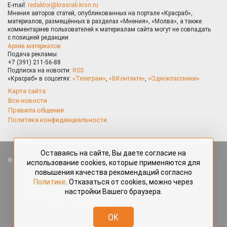
E-mail:
redaktor@krasrab.krsn.ru
Мнения авторов статей, опубликованных на портале «Красраб»,
материалов, размещённых в разделах «Мнения», «Молва», а также
комментариев пользователей к материалам сайта могут не совпадать
с позицией редакции.
Архив материалов
Подача рекламы:
+7 (391) 211-56-88
Подписка на новости:
RSS
«Красраб» в соцсетях:
«Телеграм»
,
«ВКонтакте»
,
«Одноклассники»
Карта сайта
Все новости
Правила общения
Политика конфиденциальности
Оставаясь на сайте, Вы даете согласие на
Все права защищены. Любые материалы, размещённые на портале
использование cookies, которые применяются для
«Красраб.ру» сотрудниками редакции, нештатными авторами
повышения качества рекомендаций согласно
и читателями, являются объектами авторского права. Полное или
Политике
. Отказаться от cookies, можно через
частичное использование материалов, размещённых на портале
настройки Вашего браузера.
«Красраб.ру», допускается только с письменного согласия редакции
с указанием ссылки на источник. Все вопросы можно задать
по адресу
redaktor@krasrab.krsn.ru
.
OK