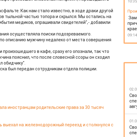
10:35
сфальте. Как нам стало известно, в ходе драки другой
Прои
ов тыльной частью топора и скрылся. Мы остались на
Зам
бытия медиков, опрашивали свидетелей",- добавили
прич
крае
жания осуществляла поиски подозреваемого.
09:14
по описанию мужчину недалеко от места совершения
произошедшего в кафе, сразу его опознали, так что
жчина пояснил, что после словесной ссоры он сходил
л обидчику".
ска был передан сотрудникам отдела полиции.
02.0
Сво
спе
авг
ала иностранцам родительские права за 30 тысяч
01.0
ь выехал на железнодорожный переезд и столкнулся с
Сво
спе