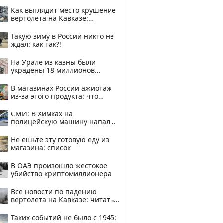
Как выглядит место крушение
вертолета на Кавказе:
смотреть
Такую зиму в России никто не
ждал: как так?!
На Урале из казны были
украдены 18 миллионов
рублей
В магазинах России ажиотаж
из-за этого продукта: что
купить?
СМИ: В Химках на
полицейскую машину напали
и подожгли.
Не ешьте эту готовую еду из
магазина: список
В ОАЭ произошло жестокое
убийство криптомиллионера
Все новости по падению
вертолета на Кавказе: читать
здесь
Таких событий не было с 1945: