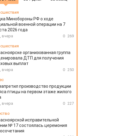
сшествия
ка Минобороны РФ о ходе
иальной военной операции на 7
ста 2026 года
, вчера
0
269
сшествия
расноярске организованная группа
ценировала ДТП для получения
аховых выплат
, вчера
0
250
ес
запретил производство продукции
яса птицы на первом этаже жилого
а
, вчера
0
227
ество
расноярской исправительной
нии № 17 состоялась церемония
косочетания