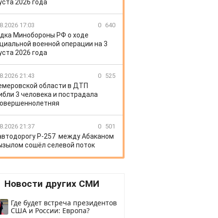
уста 2026 года
8.2026 17:03
0
640
дка Минобороны РФ о ходе
циальной военной операции на 3
уста 2026 года
8.2026 21:43
0
525
емеровской области в ДТП
ибли 3 человека и пострадала
овершеннолетняя
8.2026 21:37
0
501
автодорогу Р-257 между Абаканом
ызылом сошёл селевой поток
Новости других СМИ
Где будет встреча президентов
США и России: Европа?