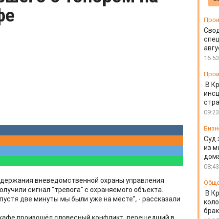
фе
Прои
Свод
спец
авгу
16:53
Прои
В К
инс
стр
09:23
Бизн
Суд 
из м
дом
08:43
задержания вневедомственной охраны управления
Общ
лучили сигнал "тревога" с охраняемого объекта.
В К
Спустя две минуты мы были уже на месте", - рассказали
коло
бра
 кафе произошёл словесный конфликт, перешедший в