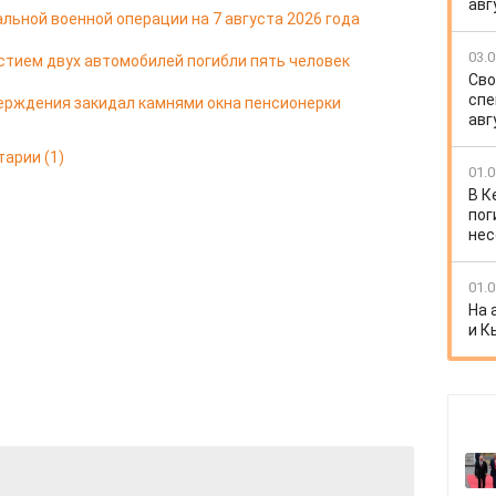
авг
льной военной операции на 7 августа 2026 года
03.0
стием двух автомобилей погибли пять человек
Сво
спе
ерждения закидал камнями окна пенсионерки
авг
тарии
(1)
01.0
В К
пог
нес
01.0
На 
и К