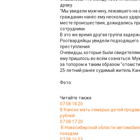
драку.
"Мы увидели мужчину, лежавшего на а
гражданин нанёс ему несколько удар
месте происшествия, дожидались при
сотрудники.
В это же время другая группа задер
Росгвардейцы увидели подходящего 
преступления.
Очевидцы, которые были свидетелями 
ему пришлось во всём сознаться. Му
за топором и таким образом "отомсти
25-летний ранее судимый житель Кан
Фото:
Читайте также
07.08 18:20
В Канске мать семерых детей продав
рублей
07.08 17:20
В Новосибирской области автомобил
поездом
07.08 16:53