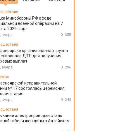
сшествия
ка Минобороны РФ о ходе
иальной военной операции на 7
ста 2026 года
, вчера
0
358
сшествия
расноярске организованная группа
ценировала ДТП для получения
аховых выплат
, вчера
0
296
ество
расноярской исправительной
нии № 17 состоялась церемония
косочетания
, вчера
0
245
сшествия
ыкание электропроводки стало
иной гибели женщины в Алтайском