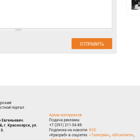
ирский
стной портал
Архив материалов
Подача рекламы:
 Евгеньевич.
+7 (391) 211-56-88
, г. Красноярск, ул.
Подписка на новости:
RSS
15.
«Красраб» в соцсетях:
«Телеграм»
,
«ВКонтакте»
,
«Одноклассники»