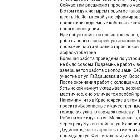
Сейчас там расширяют проезжую част
В этом году к четырём новым остано
шесть. На Ястынской уже сформиров
проложили подземные кабельные комм
нового освещения.
Идёт обустройство новых тротуаров
работы новых фонарей, устанавливают
проезжей части убрали старое покр
асфальтобетона.
Большая работа проведена по устройс
не было совсем. Подземные работы ве
завершается работа с колодцами. С
участке от ул. Гайдашовка до ул. Воро
После окончания работ с колодцами, 
Ястынской начнут укладывать верхни
мастичное, оно отличается особой п
Напомним, что в Красноярске в этом
проекта «Безопасные и качественны
городских улиц, в порядок приведут 1
Работы уже идут на ул. Марковского,
через реку Бугач в районе ул. Калинин
Дудинская, часть проспекта имени г
проезда до ул. Фестивальная) и ул. Я