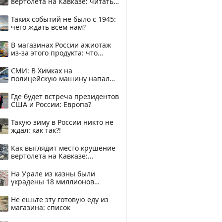
вертолета на Кавказе: читать
здесь
Таких событий не было с 1945:
чего ждать всем нам?
В магазинах России ажиотаж
из-за этого продукта: что
купить?
СМИ: В Химках на
полицейскую машину напали
и подожгли.
Где будет встреча президентов
США и России: Европа?
Такую зиму в России никто не
ждал: как так?!
Как выглядит место крушение
вертолета на Кавказе:
смотреть
На Урале из казны были
украдены 18 миллионов
рублей
Не ешьте эту готовую еду из
магазина: список