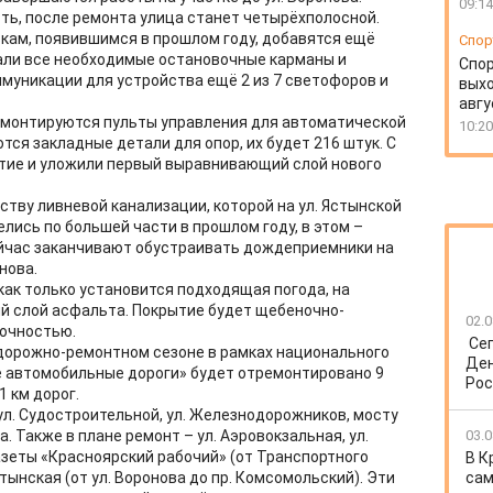
09:14
ь, после ремонта улица станет четырёхполосной.
вкам, появившимся в прошлом году, добавятся ещё
Спор
али все необходимые остановочные карманы и
Спо
уникации для устройства ещё 2 из 7 светофоров и
выхо
авгу
, монтируются пульты управления для автоматической
10:20
ся закладные детали для опор, их будет 216 штук. С
ытие и уложили первый выравнивающий слой нового
тву ливневой канализации, которой на ул. Ястынской
лись по большей части в прошлом году, в этом –
ейчас заканчивают обустраивать дождеприемники на
нова.
как только установится подходящая погода, на
й слой асфальта. Покрытие будет щебеночно-
02.0
рочностью.
Се
 дорожно-ремонтном сезоне в рамках национального
Ден
е автомобильные дороги» будет отремонтировано 9
Рос
1 км дорог.
 ул. Судостроительной, ул. Железнодорожников, мосту
а. Также в плане ремонт – ул. Аэровокзальная, ул.
03.0
азеты «Красноярский рабочий» (от Транспортного
В К
стынская (от ул. Воронова до пр. Комсомольский). Эти
сам