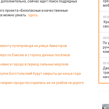
сре
 дополнительно, сейчас идёт поиск подрядных
моб
ого проекта «Безопасные и качественные
ке можно узнать
здесь.
03.0
Кр
сво
05.0
По 
емонту путепровода на улице Авиаторов
руч
ко
верх по Енисею в сторону дачных посёлков
03.0
новке в городе в период сильных морозов
Два
тра
еулок Боготольский будут закрыты до конца года
нач
 мэрия города поссорились из-за ухабов на дороге