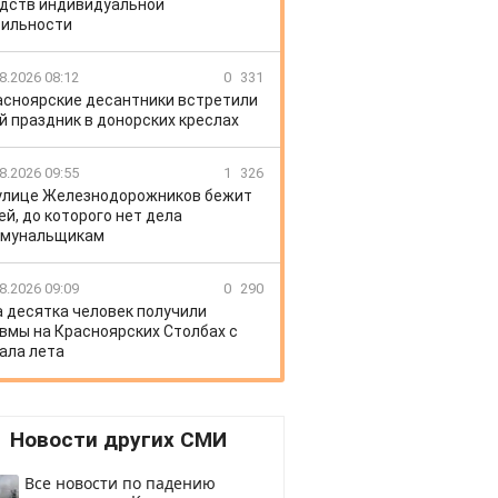
дств индивидуальной
ильности
8.2026 08:12
0
331
асноярские десантники встретили
й праздник в донорских креслах
8.2026 09:55
1
326
улице Железнодорожников бежит
ей, до которого нет дела
ммунальщикам
8.2026 09:09
0
290
 десятка человек получили
вмы на Красноярских Столбах с
ала лета
Новости других СМИ
Все новости по падению