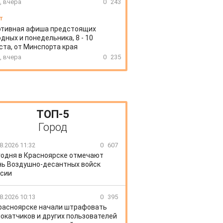
, вчера
0
243
т
ртивная афиша предстоящих
дных и понедельника, 8 - 10
ста, от Минспорта края
, вчера
0
235
ТОП-5
Город
8.2026 11:32
0
607
годня в Красноярске отмечают
ь Воздушно-десантных войск
сии
8.2026 10:13
0
395
расноярске начали штрафовать
окатчиков и других пользователей