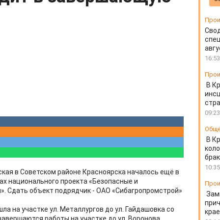
Прои
Свод
спец
авгу
16:53
Прои
В К
инс
стр
09:23
Общ
В К
коло
бра
10:35
кая в Советском районе Красноярска началось ещё в
ках национального проекта «Безопасные и
Прои
». Сдать объект подрядчик - ОАО «Сибагропромстрой»
Зам
прич
ла на участке ул. Металлургов до ул. Гайдашовка со
крае
завершаются работы на участке до ул. Воронова.