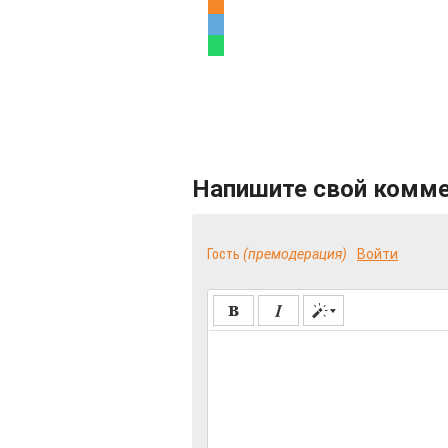
Напишите свой комм
Гость
(премодерация)
Войти