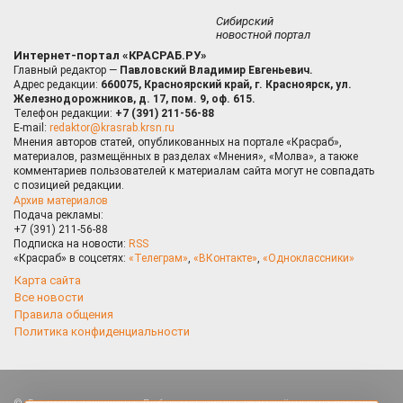
Сибирский
новостной портал
Интернет-портал «КРАСРАБ.РУ»
Главный редактор —
Павловский Владимир Евгеньевич.
Адрес редакции:
660075, Красноярский край, г. Красноярск, ул.
Железнодорожников, д. 17, пом. 9, оф. 615.
Телефон редакции:
+7 (391) 211-56-88
E-mail:
redaktor@krasrab.krsn.ru
Мнения авторов статей, опубликованных на портале «Красраб»,
материалов, размещённых в разделах «Мнения», «Молва», а также
комментариев пользователей к материалам сайта могут не совпадать
с позицией редакции.
Архив материалов
Подача рекламы:
+7 (391) 211-56-88
Подписка на новости:
RSS
«Красраб» в соцсетях:
«Телеграм»
,
«ВКонтакте»
,
«Одноклассники»
Карта сайта
Все новости
Правила общения
Политика конфиденциальности
Оставаясь на сайте, Вы даете согласие на