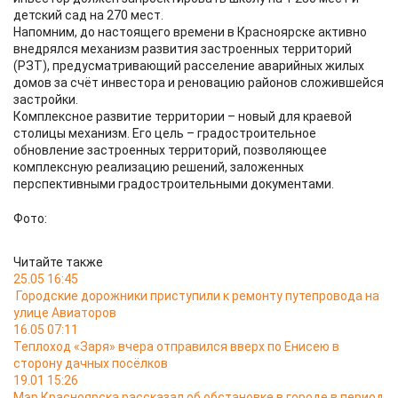
детский сад на 270 мест.
Напомним, до настоящего времени в Красноярске активно
внедрялся механизм развития застроенных территорий
(РЗТ), предусматривающий расселение аварийных жилых
домов за счёт инвестора и реновацию районов сложившейся
застройки.
Комплексное развитие территории – новый для краевой
столицы механизм. Его цель – градостроительное
обновление застроенных территорий, позволяющее
комплексную реализацию решений, заложенных
перспективными градостроительными документами.
Фото:
Читайте также
25.05 16:45
Городские дорожники приступили к ремонту путепровода на
улице Авиаторов
16.05 07:11
Теплоход «Заря» вчера отправился вверх по Енисею в
сторону дачных посёлков
19.01 15:26
Мэр Красноярска рассказал об обстановке в городе в период