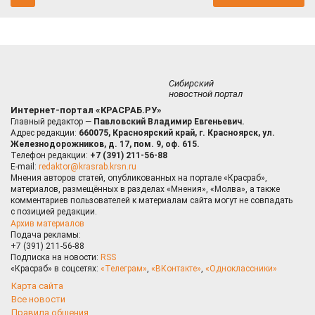
Сибирский
новостной портал
Интернет-портал «КРАСРАБ.РУ»
Главный редактор —
Павловский Владимир Евгеньевич.
Адрес редакции:
660075, Красноярский край, г. Красноярск, ул.
Железнодорожников, д. 17, пом. 9, оф. 615.
Телефон редакции:
+7 (391) 211-56-88
E-mail:
redaktor@krasrab.krsn.ru
Мнения авторов статей, опубликованных на портале «Красраб»,
материалов, размещённых в разделах «Мнения», «Молва», а также
комментариев пользователей к материалам сайта могут не совпадать
с позицией редакции.
Архив материалов
Подача рекламы:
+7 (391) 211-56-88
Подписка на новости:
RSS
«Красраб» в соцсетях:
«Телеграм»
,
«ВКонтакте»
,
«Одноклассники»
Карта сайта
Все новости
Правила общения