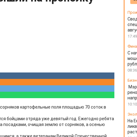
Прои
Свод
спец
авгу
17:49
Фин
С на
моше
руб
08:36
Бизн
Мэр
рено
напр
10:10
 сорняков картофельные поля площадью 70 соток в
Экол
ся бойцами отряда уже девятый год. Ежегодно ребята
На Е
 посадками, очищая землю от сорняков, а осенью
ликв
раст
ющимся, а также ветеранам Великой Отечественной