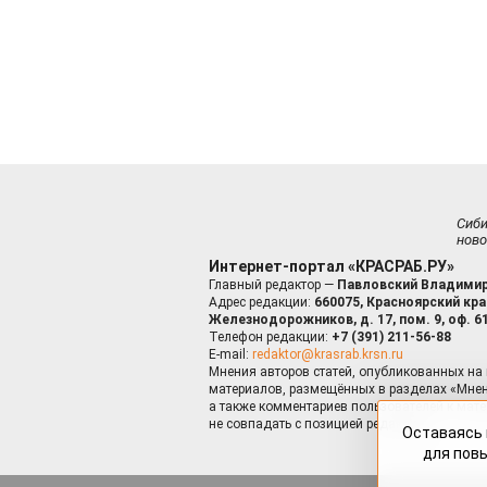
Сиб
ново
Интернет-портал «КРАСРАБ.РУ»
Главный редактор —
Павловский Владимир
Адрес редакции:
660075, Красноярский край
Железнодорожников, д. 17, пом. 9, оф. 6
Телефон редакции:
+7 (391) 211-56-88
E-mail:
redaktor@krasrab.krsn.ru
Мнения авторов статей, опубликованных на 
материалов, размещённых в разделах «Мнен
а также комментариев пользователей к мате
не совпадать с позицией редакции.
Оставаясь 
для пов