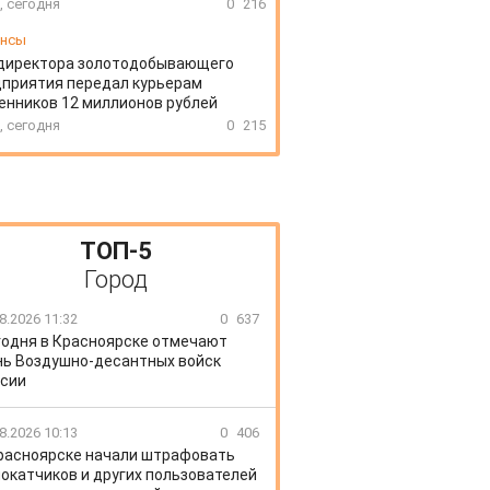
, сегодня
0
216
ансы
директора золотодобывающего
приятия передал курьерам
нников 12 миллионов рублей
, сегодня
0
215
ТОП-5
Город
8.2026 11:32
0
637
годня в Красноярске отмечают
ь Воздушно-десантных войск
сии
8.2026 10:13
0
406
расноярске начали штрафовать
окатчиков и других пользователей