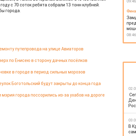
09:46
 году с 70 соток ребята собрали 13 тонн клубней.
бы города.
Фин
Зам
пред
моше
08:46
емонту путепровода на улице Авиаторов
верх по Енисею в сторону дачных посёлков
новке в городе в период сильных морозов
еулок Боготольский будут закрыты до конца года
02.0
Се
 мэрия города поссорились из-за ухабов на дороге
Ден
Рос
03.0
В К
сам