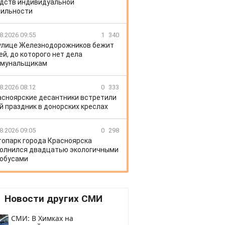
дств индивидуальной
ильности
8.2026 09:55
1
340
улице Железнодорожников бежит
ей, до которого нет дела
ммунальщикам
8.2026 08:12
0
333
асноярские десантники встретили
й праздник в донорских креслах
8.2026 09:05
0
298
топарк города Красноярска
олнился двадцатью экологичными
обусами
Новости других СМИ
СМИ: В Химках на