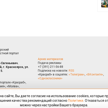
ирский
стной портал
Архив материалов
Подача рекламы:
 Евгеньевич.
+7 (391) 211-56-88
, г. Красноярск, ул.
Подписка на новости:
RSS
15.
«Красраб» в соцсетях:
«Телеграм»
,
«ВКонтакте»
,
«Одноклассники»
портале «Красраб»,
ия», «Молва»,
риалам сайта могут
на сайте, Вы даете согласие на использование cookies, которые 
ышения качества рекомендаций согласно
Политике
. Отказаться от
можно через настройки Вашего браузера.