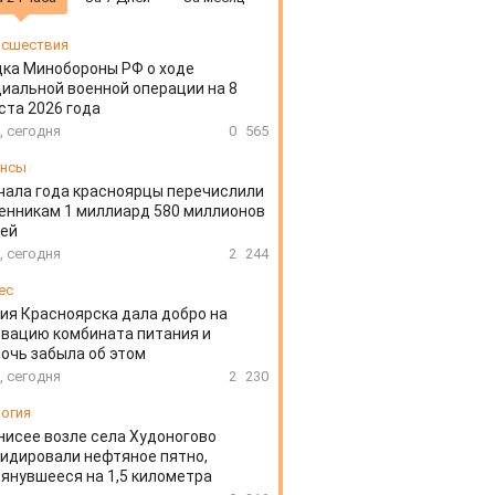
сшествия
ка Минобороны РФ о ходе
иальной военной операции на 8
ста 2026 года
, сегодня
0
565
ансы
чала года красноярцы перечислили
нникам 1 миллиард 580 миллионов
лей
, сегодня
2
244
ес
ия Красноярска дала добро на
вацию комбината питания и
очь забыла об этом
, сегодня
2
230
огия
нисее возле села Худоногово
идировали нефтяное пятно,
янувшееся на 1,5 километра