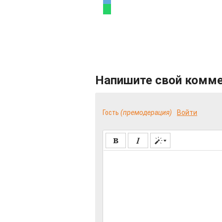
Напишите свой комм
Гость
(премодерация)
Войти