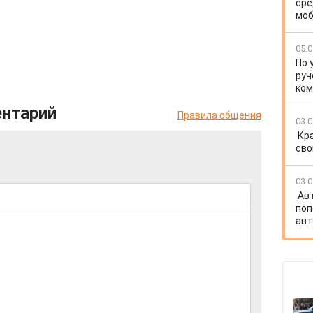
сре
моб
05.0
По 
руч
ко
ентарий
Правила общения
03.0
Кр
сво
03.0
Ав
поп
авт