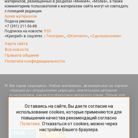
материалов, размещённых в разделах «Мнения», «Молва», а также
комментариев пользователей к материалам сайта могут не совпадать
с позицией редакции.
Архив материалов
Подача рекламы:
+7 (391) 211-56-88
Подписка на новости:
RSS
«Красраб» в соцсетях:
«Телеграм»
,
«ВКонтакте»
,
«Одноклассники»
Карта сайта
Все новости
Правила общения
Политика конфиденциальности
Оставаясь на сайте, Вы даете согласие на
Все права защищены. Любые материалы, размещённые на портале
использование cookies, которые применяются для
«Красраб.ру» сотрудниками редакции, нештатными авторами
повышения качества рекомендаций согласно
и читателями, являются объектами авторского права. Полное или
Политике
. Отказаться от cookies, можно через
частичное использование материалов, размещённых на портале
настройки Вашего браузера.
«Красраб.ру», допускается только с письменного согласия редакции
с указанием ссылки на источник. Все вопросы можно задать
по адресу
redaktor@krasrab.krsn.ru
.
OK