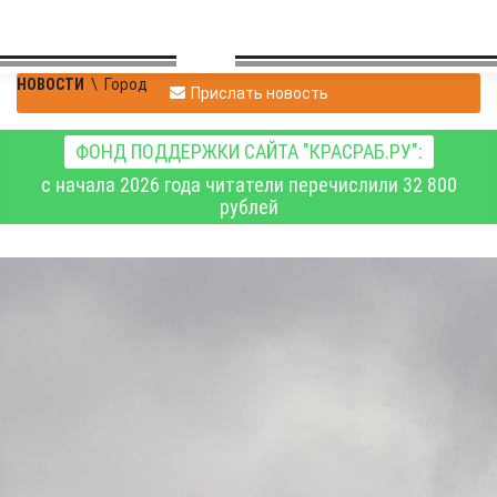
НОВОСТИ
\
Город
Прислать новость
ФОНД ПОДДЕРЖКИ САЙТА "КРАСРАБ.РУ":
с начала 2026 года читатели перечислили 32 800
рублей
В Красноярске
ожидаются ливни,
грозы, крупный град и
ветер до 25 м/с