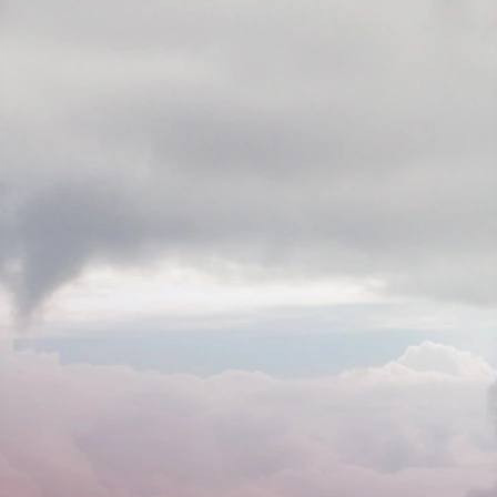
Город
03.07.2024 18:52
2458
2
Фото:
t.me/adm_krasnoyarsk
Красноярцев вновь предупреждают об ухудшении погоды.
Возможны обрывы проводов, падения деревьев и
конструкций.
По данным Среднесибирского УГМС, во второй половине дня
3 июля, а также ночью 4 июля в центральных и южных
районах края ожидаются очень сильные дожди, ливни, грозы
и крупный град. Шквалистые усиления ветра будут достигать
15-20 м/с, местами - 25 м/с и более.
Специалисты главного управления по гражданской обороне,