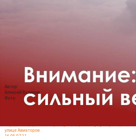
чрезвычайным ситуациям и пожарной безопасности
администрации Красноярска просят во время непогоды
отказаться от проведения работ на высоте. Плотно
закрывайте окна и двери. Если начнётся гроза, не стойте
возле воды и не прикасайтесь к металлическим предметам.
Отключите электроприборы в доме. Держитесь подальше от
рекламных щитов и других лёгких конструкций, крупных
деревьев, строящихся и ремонтируемых зданий. Не паркуйте
возле указанных объектов свои транспортные средства.
Избегайте линий электропередачи и не подходите к
оборвавшимся проводам.
Единый телефон вызова экстренных оперативных служб -
112.
Автор:
Алексей Вотинов
Фото:
Читайте также
25.05 16:45
Городские дорожники приступили к ремонту путепровода на
улице Авиаторов