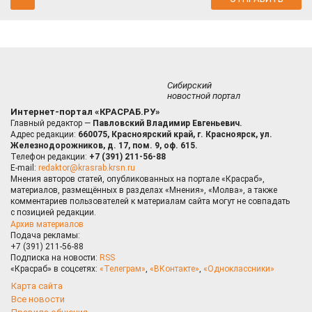
Сибирский
новостной портал
Интернет-портал «КРАСРАБ.РУ»
Главный редактор —
Павловский Владимир Евгеньевич.
Адрес редакции:
660075, Красноярский край, г. Красноярск, ул.
Железнодорожников, д. 17, пом. 9, оф. 615.
Телефон редакции:
+7 (391) 211-56-88
E-mail:
redaktor@krasrab.krsn.ru
Мнения авторов статей, опубликованных на портале «Красраб»,
материалов, размещённых в разделах «Мнения», «Молва», а также
комментариев пользователей к материалам сайта могут не совпадать
с позицией редакции.
Архив материалов
Подача рекламы:
+7 (391) 211-56-88
Подписка на новости:
RSS
«Красраб» в соцсетях:
«Телеграм»
,
«ВКонтакте»
,
«Одноклассники»
Карта сайта
Все новости