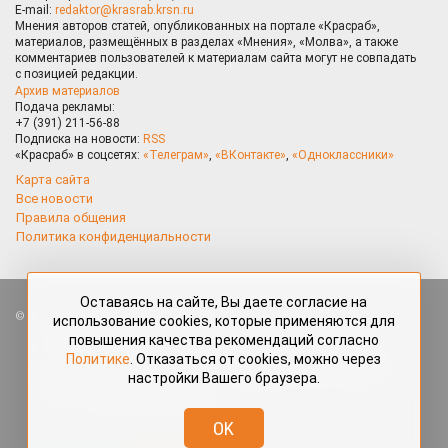
E-mail:
redaktor@krasrab.krsn.ru
Мнения авторов статей, опубликованных на портале «Красраб»,
материалов, размещённых в разделах «Мнения», «Молва», а также
комментариев пользователей к материалам сайта могут не совпадать
с позицией редакции.
Архив материалов
Подача рекламы:
+7 (391) 211-56-88
Подписка на новости:
RSS
«Красраб» в соцсетях:
«Телеграм»
,
«ВКонтакте»
,
«Одноклассники»
Карта сайта
Все новости
Правила общения
Политика конфиденциальности
Оставаясь на сайте, Вы даете согласие на
Все права защищены. Любые материалы, размещённые на портале
использование cookies, которые применяются для
«Красраб.ру» сотрудниками редакции, нештатными авторами
повышения качества рекомендаций согласно
и читателями, являются объектами авторского права. Полное или
Политике
. Отказаться от cookies, можно через
частичное использование материалов, размещённых на портале
настройки Вашего браузера.
«Красраб.ру», допускается только с письменного согласия редакции
с указанием ссылки на источник. Все вопросы можно задать
по адресу
redaktor@krasrab.krsn.ru
.
OK