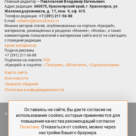
Главный редактор —
Павловский Владимир Евгеньевич.
Адрес редакции:
660075, Красноярский край, г. Красноярск, ул.
Железнодорожников, д. 17, пом. 9, оф. 615.
Телефон редакции:
+7 (391) 211-56-88
E-mail:
redaktor@krasrab.krsn.ru
Мнения авторов статей, опубликованных на портале «Красраб»,
материалов, размещённых в разделах «Мнения», «Молва», а также
комментариев пользователей к материалам сайта могут не совпадать
с позицией редакции.
Архив материалов
Подача рекламы:
+7 (391) 211-56-88
Подписка на новости:
RSS
«Красраб» в соцсетях:
«Телеграм»
,
«ВКонтакте»
,
«Одноклассники»
Карта сайта
Все новости
Правила общения
Политика конфиденциальности
Оставаясь на сайте, Вы даете согласие на
Все права защищены. Любые материалы, размещённые на портале
использование cookies, которые применяются для
«Красраб.ру» сотрудниками редакции, нештатными авторами
повышения качества рекомендаций согласно
и читателями, являются объектами авторского права. Полное или
Политике
. Отказаться от cookies, можно через
частичное использование материалов, размещённых на портале
настройки Вашего браузера.
«Красраб.ру», допускается только с письменного согласия редакции