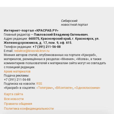
Сибирский
новостной портал
Интернет-портал «КРАСРАБ.РУ»
Главный редактор —
Павловский Владимир Евгеньевич.
Адрес редакции:
660075, Красноярский край, г. Красноярск, ул.
Железнодорожников, д. 17, пом. 9, оф. 615.
Телефон редакции:
+7 (391) 211-56-88
E-mail:
redaktor@krasrab.krsn.ru
Мнения авторов статей, опубликованных на портале «Красраб»,
материалов, размещённых в разделах «Мнения», «Молва», а также
комментариев пользователей к материалам сайта могут не совпадать
с позицией редакции.
Архив материалов
Подача рекламы:
+7 (391) 211-56-88
Подписка на новости:
RSS
«Красраб» в соцсетях:
«Телеграм»
,
«ВКонтакте»
,
«Одноклассники»
Карта сайта
Все новости
Правила общения
Политика конфиденциальности