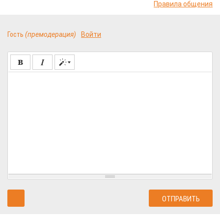
Правила общения
Гость
(премодерация)
Войти