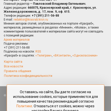
Главный редактор —
Павловский Владимир Евгеньевич.
Адрес редакции:
660075, Красноярский край, г. Красноярск, ул.
Железнодорожников, д. 17, пом. 9, оф. 615.
Телефон редакции:
+7 (391) 211-56-88
E-mail:
redaktor@krasrab.krsn.ru
Мнения авторов статей, опубликованных на портале «Красраб»,
материалов, размещённых в разделах «Мнения», «Молва», а также
комментариев пользователей к материалам сайта могут не совпадать
с позицией редакции.
Архив материалов
Подача рекламы:
+7 (391) 211-56-88
Подписка на новости:
RSS
«Красраб» в соцсетях:
«Телеграм»
,
«ВКонтакте»
,
«Одноклассники»
Карта сайта
Все новости
Правила общения
Политика конфиденциальности
Оставаясь на сайте, Вы даете согласие на
Все права защищены. Любые материалы, размещённые на портале
использование cookies, которые применяются для
«Красраб.ру» сотрудниками редакции, нештатными авторами
повышения качества рекомендаций согласно
и читателями, являются объектами авторского права. Полное или
Политике
. Отказаться от cookies, можно через
частичное использование материалов, размещённых на портале
настройки Вашего браузера.
«Красраб.ру», допускается только с письменного согласия редакции