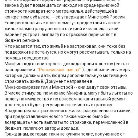
закона будет возмещаться исходя из среднерыночной
стоимости квадратного метра жилья, действующей в
конкретном субъекте, -- её утверждает Минстрой России.
Если региональные власти смогут предоставить новое
жильё взамен разрушенного стихией и человека такой
вариант устроит, выплату по страховке перечислят в
бюджет региона.
Что касается тех, кто жильё не застраховал, они тоже без
поддержки не останутся, но смогут рассчитывать только на
помощь государства.
Минфин подготовил проект доклада правительству (есть в
распоряжении
"Российской газеты"
), где обозначены меры,
которые должны дать людям дополнительную мотивацию
страховать жильё. Документ направлен в
Минэкономразвития и Минстрой -- они дадут свои отзывы.
В числе стимулов, по мнению Минфина, могут быть льготы по
налогу на имущество и по взносам на капитальный ремонт
для тех, кто будет регулярно оплачивать страховку.
Владельцам застрахованного жилья, разрушенного стихией,
при предоставлении нового также можно было бы
возвращать часть выплаты по страховке, перечисленной в
бюджет, полагают авторы доклада.
Гражданам, которые так и не купили полис, полученное от