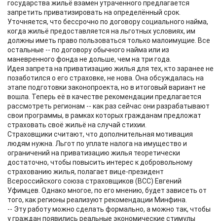
государства жильё взамен утраченного предлагается
запретить приватизировать на определённый срок.
Уточняется, что бессрочно по договору социального найма,
когда жильё предоставляется на льготных условиях, им
должны иметь право пользоваться только малоимущие. Все
остальные -- по договору обычного найма или из
маневренного фонда не дольше, чем на три года.
Идея запрета на приватизацию жилья для тех, кто заранее не
позаботился о его страховке, не нова. Она обсуждалась на
этапе подготовки законопроекта, но в итоговый вариант не
вошла. Теперь её в качестве рекомендации предлагается
рассмотреть регионам -- как раз сейчас они разрабатывают
свои программы, в рамках которых гражданам предложат
страховать своё жильё на случай стихии.
Страховщики считают, что дополнительная мотивация
людям нужна. Льгот по уплате налога на имущество и
ограничений на приватизацию жилья теоретически
достаточно, чтобы повысить интерес к добровольному
страхованию жилья, полагает вице-президент
Всероссийского союза страховщиков (ВСС) Евгений
Уфимцев. Однако многое, по его мнению, будет зависеть от
того, как регионы реализуют рекомендации Минфина.
-- Эту работу можно сделать формально, а можно так, чтобы
у граждан появились реальные экономические стимулы