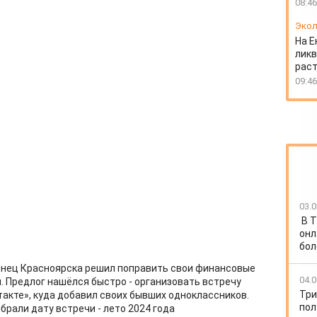
08:46
Экол
На Е
ликв
раст
09:46
03.0
В Т
онл
бол
енец Красноярска решил поправить свои финансовые
04.0
. Предлог нашёлся быстро - организовать встречу
Три
такте», куда добавил своих бывших одноклассников.
пол
рали дату встречи - лето 2024 года