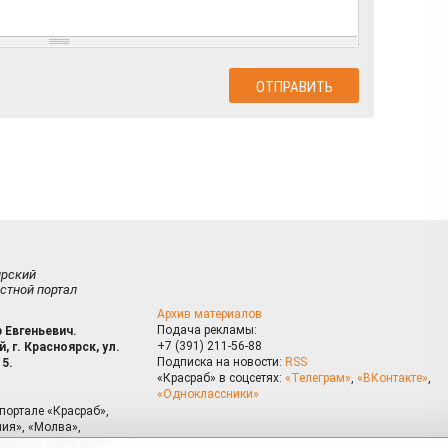
ирский
стной портал
Архив материалов
Подача рекламы:
 Евгеньевич.
+7 (391) 211-56-88
, г. Красноярск, ул.
Подписка на новости:
RSS
15.
«Красраб» в соцсетях:
«Телеграм»
,
«ВКонтакте»
,
«Одноклассники»
портале «Красраб»,
ия», «Молва»,
риалам сайта могут