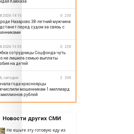
идая Кавказа
8.2026 14:15
0
230
ороде Назарово 38-летний мужчина
дстанет перед судом за связь с
шенниками
8.2026 13:35
0
228
бка сотрудницы Соцфонда чуть
о не лишила семью выплаты
обия на детей
6, сегодня
2
209
ачала года красноярцы
ечислили мошенникам 1 миллиард
 миллионов рублей
Новости других СМИ
Не ешьте эту готовую еду из