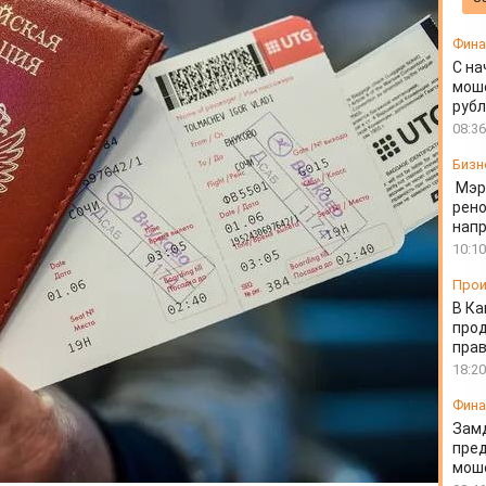
кников
Фин
С на
моше
руб
08:36
Бизн
Мэр
рено
напр
10:10
Прои
В Ка
про
прав
18:20
Фин
Зам
пред
моше