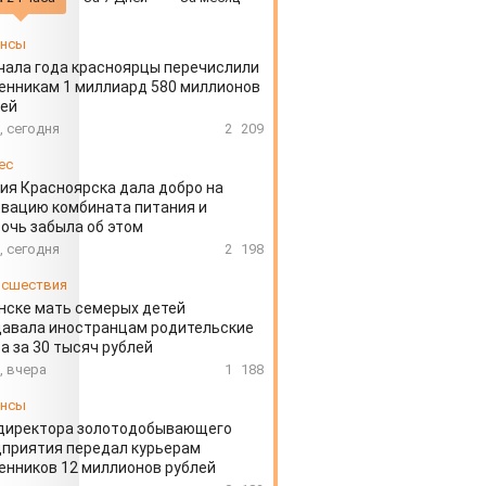
ансы
чала года красноярцы перечислили
нникам 1 миллиард 580 миллионов
лей
, сегодня
2
209
ес
ия Красноярска дала добро на
вацию комбината питания и
очь забыла об этом
, сегодня
2
198
сшествия
нске мать семерых детей
давала иностранцам родительские
а за 30 тысяч рублей
, вчера
1
188
ансы
директора золотодобывающего
приятия передал курьерам
нников 12 миллионов рублей