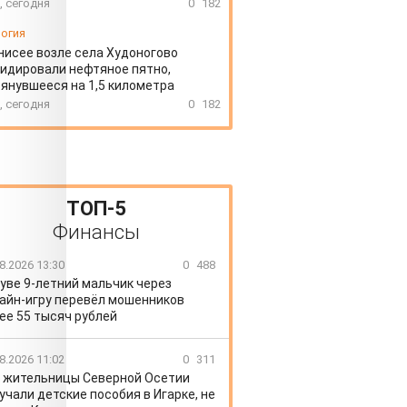
, сегодня
0
182
огия
нисее возле села Худоногово
идировали нефтяное пятно,
янувшееся на 1,5 километра
, сегодня
0
182
ТОП-5
Финансы
8.2026 13:30
0
488
уве 9-летний мальчик через
айн-игру перевёл мошенников
ее 55 тысяч рублей
8.2026 11:02
0
311
 жительницы Северной Осетии
учали детские пособия в Игарке, не