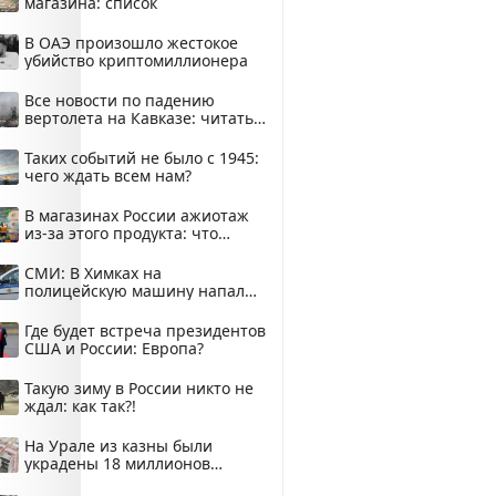
магазина: список
В ОАЭ произошло жестокое
убийство криптомиллионера
Все новости по падению
вертолета на Кавказе: читать
здесь
Таких событий не было с 1945:
чего ждать всем нам?
В магазинах России ажиотаж
из-за этого продукта: что
купить?
СМИ: В Химках на
полицейскую машину напали
и подожгли.
Где будет встреча президентов
США и России: Европа?
Такую зиму в России никто не
ждал: как так?!
На Урале из казны были
украдены 18 миллионов
рублей