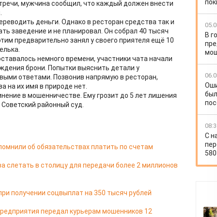
пок
стречи, мужчина сообщил, что каждый должен внести
.
реводить деньги. Однако в ресторан средства так и
05.0
ать заведение и не планировал. Он собрал 40 тысяч
В г
 этим предварительно занял у своего приятеля ещё 10
пре
елька.
мо
оставалось немного времени, участники чата начали
ждения брони. Попытки выяснить детали у
06.0
выми ответами. Позвонив напрямую в ресторан,
Оши
за на их имя в природе нет.
был
нение в мошенничестве. Ему грозит до 5 лет лишения
пос
 Советский районный суд.
08:3
С н
пер
омнили об обязательствах платить по счетам
580
 слетать в столицу для передачи более 2 миллионов
ри получении соцвыплат на 350 тысяч рублей
редприятия передал курьерам мошенников 12