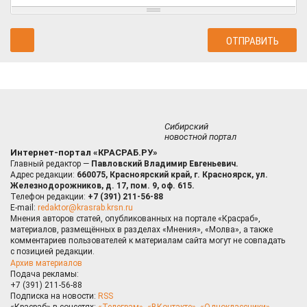
Сибирский
новостной портал
Интернет-портал «КРАСРАБ.РУ»
Главный редактор —
Павловский Владимир Евгеньевич.
Адрес редакции:
660075, Красноярский край, г. Красноярск, ул.
Железнодорожников, д. 17, пом. 9, оф. 615.
Телефон редакции:
+7 (391) 211-56-88
E-mail:
redaktor@krasrab.krsn.ru
Мнения авторов статей, опубликованных на портале «Красраб»,
материалов, размещённых в разделах «Мнения», «Молва», а также
комментариев пользователей к материалам сайта могут не совпадать
с позицией редакции.
Архив материалов
Подача рекламы:
+7 (391) 211-56-88
Подписка на новости:
RSS
«Красраб» в соцсетях:
«Телеграм»
,
«ВКонтакте»
,
«Одноклассники»