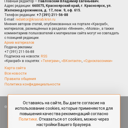
Главный редактор —
Павловский Владимир Евгеньевич.
Адрес редакции:
660075, Красноярский край, г. Красноярск, ул.
Железнодорожников, д. 17, пом. 9, оф. 615.
Телефон редакции:
+7 (391) 211-56-88
E-mail:
redaktor@krasrab.krsn.ru
Мнения авторов статей, опубликованных на портале «Красраб»,
материалов, размещённых в разделах «Мнения», «Молва», а также
комментариев пользователей к материалам сайта могут не совпадать
с позицией редакции.
Архив материалов
Подача рекламы:
+7 (391) 211-56-88
Подписка на новости:
RSS
«Красраб» в соцсетях:
«Телеграм»
,
«ВКонтакте»
,
«Одноклассники»
Карта сайта
Все новости
Правила общения
Политика конфиденциальности
Оставаясь на сайте, Вы даете согласие на
Все права защищены. Любые материалы, размещённые на портале
использование cookies, которые применяются для
«Красраб.ру» сотрудниками редакции, нештатными авторами
повышения качества рекомендаций согласно
и читателями, являются объектами авторского права. Полное или
Политике
. Отказаться от cookies, можно через
частичное использование материалов, размещённых на портале
настройки Вашего браузера.
«Красраб.ру», допускается только с письменного согласия редакции