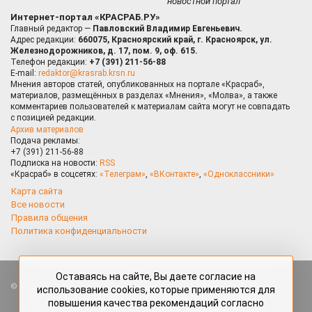
новостной портал
Интернет-портал «КРАСРАБ.РУ»
Главный редактор —
Павловский Владимир Евгеньевич.
Адрес редакции:
660075, Красноярский край, г. Красноярск, ул.
Железнодорожников, д. 17, пом. 9, оф. 615.
Телефон редакции:
+7 (391) 211-56-88
E-mail:
redaktor@krasrab.krsn.ru
Мнения авторов статей, опубликованных на портале «Красраб»,
материалов, размещённых в разделах «Мнения», «Молва», а также
комментариев пользователей к материалам сайта могут не совпадать
с позицией редакции.
Архив материалов
Подача рекламы:
+7 (391) 211-56-88
Подписка на новости:
RSS
«Красраб» в соцсетях:
«Телеграм»
,
«ВКонтакте»
,
«Одноклассники»
Карта сайта
Все новости
Правила общения
Политика конфиденциальности
Оставаясь на сайте, Вы даете согласие на
Все права защищены. Любые материалы, размещённые на портале
использование cookies, которые применяются для
«Красраб.ру» сотрудниками редакции, нештатными авторами
повышения качества рекомендаций согласно
и читателями, являются объектами авторского права. Полное или