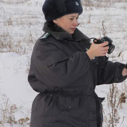
Экономика
28.03.2024 21:23
4263
Фото:
Управление Россельхознадзора по Красноярскому краю
В марте в управление Россельхознадзора по Красноярскому
краю поступило судебное решение об изъятии в
Емельяновском районе у собственника земельного участка.
Факт неиспользования в сельскохозяйственных целях земли
был выявлен ещё в 2019 году. Гражданин, с 2008 года
владеющий участком площадью 11,12 гектара, не проводил
на нём обработку почвы, вследствие чего там появилась