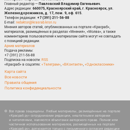
Главный редактор —
Павловский Владимир Евгеньевич.
Адрес редакции:
660075, Красноярский край, г. Красноярск, ул.
Железнодорожников, д. 17, пом. 9, оф. 615.
Телефон редакции:
+7 (391) 211-56-88
E-mail:
redaktor@krasrab.krsn.ru
Мнения авторов статей, опубликованных на портале «Красраб»,
материалов, размещённых в разделах «Мнения», «Молва», а также
комментариев пользователей к материалам сайта могут не совпадать
с позицией редакции.
Архив материалов
Подача рекламы:
+7 (391) 211-56-88
Подписка на новости:
RSS
«Красраб» в соцсетях:
«Телеграм»
,
«ВКонтакте»
,
«Одноклассники»
Карта сайта
Все новости
Правила общения
Политика конфиденциальности
Все права защищены. Любые материалы, размещённые на портале
«Красраб.ру» сотрудниками редакции, нештатными авторами
и читателями, являются объектами авторского права. Полное или
частичное использование материалов, размещённых на портале
«Красраб.ру», допускается только с письменного согласия редакции