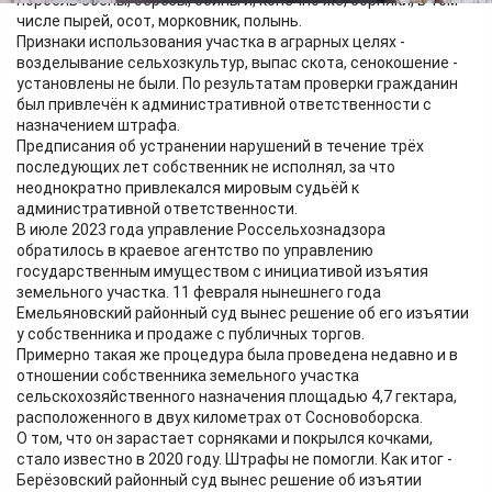
поросль сосны, берёзы, осины и, конечно же, сорняки, в том
числе пырей, осот, морковник, полынь.
Признаки использования участка в аграрных целях -
возделывание сельхозкультур, выпас скота, сенокошение -
установлены не были. По результатам проверки гражданин
был привлечён к административной ответственности с
назначением штрафа.
Предписания об устранении нарушений в течение трёх
последующих лет собственник не исполнял, за что
неоднократно привлекался мировым судьёй к
административной ответственности.
В июле 2023 года управление Россельхознадзора
обратилось в краевое агентство по управлению
государственным имуществом с инициативой изъятия
земельного участка. 11 февраля нынешнего года
Емельяновский районный суд вынес решение об его изъятии
у собственника и продаже с публичных торгов.
Примерно такая же процедура была проведена недавно и в
отношении собственника земельного участка
сельскохозяйственного назначения площадью 4,7 гектара,
расположенного в двух километрах от Сосновоборска.
О том, что он зарастает сорняками и покрылся кочками,
стало известно в 2020 году. Штрафы не помогли. Как итог -
Берёзовский районный суд вынес решение об изъятии